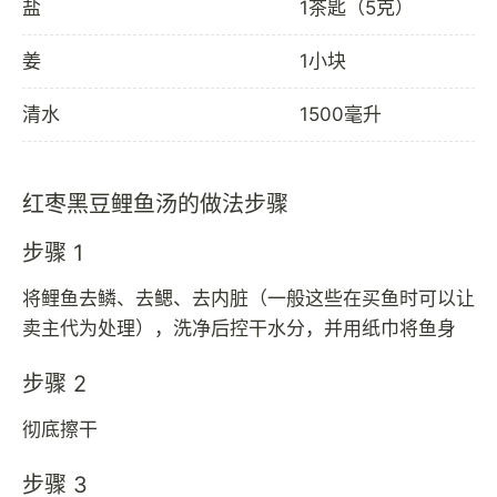
盐
1茶匙（5克）
姜
1小块
清水
1500毫升
红枣黑豆鲤鱼汤的做法步骤
步骤 1
将鲤鱼去鳞、去鳃、去内脏（一般这些在买鱼时可以让
卖主代为处理），洗净后控干水分，并用纸巾将鱼身
步骤 2
彻底擦干
步骤 3