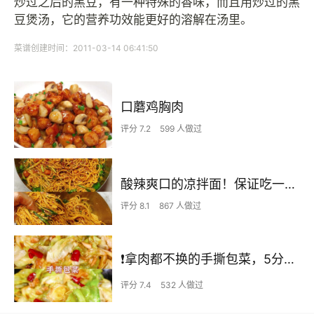
炒过之后的黑豆，有一种特殊的香味，而且用炒过的黑
豆煲汤，它的营养功效能更好的溶解在汤里。
菜谱创建时间：2011-03-14 06:41:50
口蘑鸡胸肉
评分 7.2
599 人做过
酸辣爽口的凉拌面！保证吃一次就上瘾
评分 8.1
867 人做过
❗拿肉都不换的手撕包菜，5分钟快手家常菜🔥
评分 7.4
532 人做过