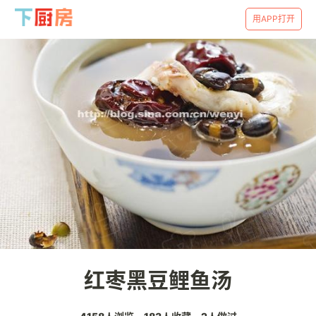
用APP打开
红枣黑豆鲤鱼汤