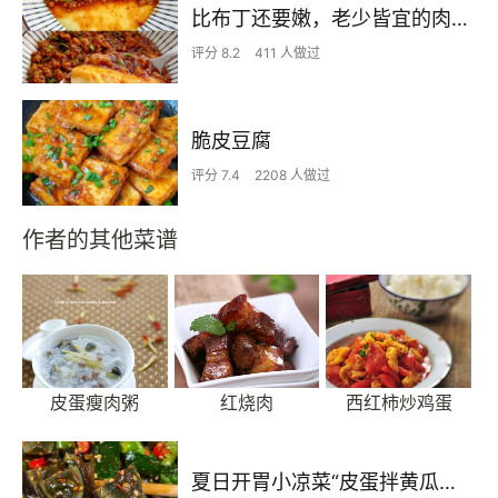
比布丁还要嫩，老少皆宜的肉沫蒸蛋
评分 8.2
411 人做过
脆皮豆腐
评分 7.4
2208 人做过
作者的其他菜谱
皮蛋瘦肉粥
红烧肉
西红柿炒鸡蛋
夏日开胃小凉菜“皮蛋拌黄瓜🥒”开胃减脂