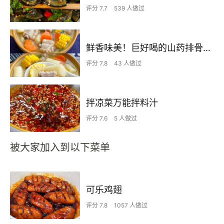
评分 7.7
539 人做过
鲜香味美！巨好喝的山药排骨汤！！
评分 7.8
43 人做过
拌凉菜万能拌料汁
评分 7.6
5 人做过
被大家加入到以下菜单
可乐鸡翅
评分 7.8
1057 人做过