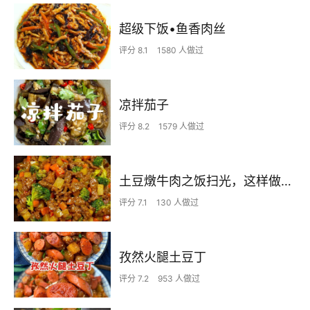
超级下饭•鱼香肉丝
评分 8.1
1580 人做过
凉拌茄子
评分 8.2
1579 人做过
土豆燉牛肉之饭扫光，这样做也太香了吧，还没出锅已是浓香四溢了
评分 7.1
130 人做过
孜然火腿土豆丁
评分 7.2
953 人做过