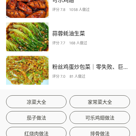
可乐鸡翅
评分 7.8
1058 人做过
蒜蓉蚝油生菜
评分 7.7
168 人做过
粉丝鸡蛋炒包菜｜零失败、巨下饭
评分 7.0
81 人做过
凉菜大全
家常菜大全
茄子做法
可乐鸡翅做法
红烧肉做法
排骨做法