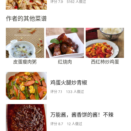
评分 7.9
5162 人做过
作者的其他菜谱
皮蛋瘦肉粥
红烧肉
西红柿炒鸡蛋
鸡蛋火腿炒青椒
评分 7.1
133 人做过
万能酱，酱香饼的酱！不辣
评分 8.7
12 人做过