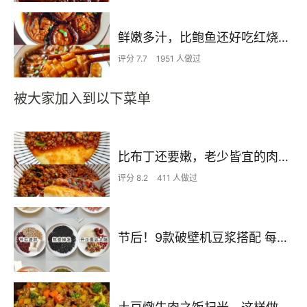
鲜嫩多汁，比鲍鱼还好吃红烧香菇
评分 7.7
1951 人做过
被大家加入到以下菜单
比布丁还要嫩，老少皆宜的肉沫蒸蛋
评分 8.2
411 人做过
节后！9款破壁机豆浆搭配 每天不重样喝出好状态！