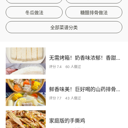
冬瓜做法
糖醋排骨做法
全部菜谱分类
无需烤箱！奶香味浓郁！香甜嫩滑的椰蓉奶糕
评分 7.4
60 人做过
鲜香味美！巨好喝的山药排骨汤！！
评分 7.7
43 人做过
家庭版的手撕鸡