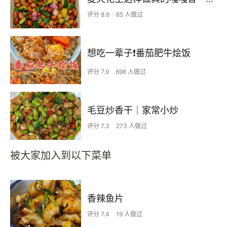
评分 8.6
85 人做过
想吃一辈子❗️番茄肥牛烩饭
评分 7.9
698 人做过
毛豆炒香干｜家常小炒
评分 7.3
273 人做过
被大家加入到以下菜单
香辣鱼片
评分 7.4
19 人做过