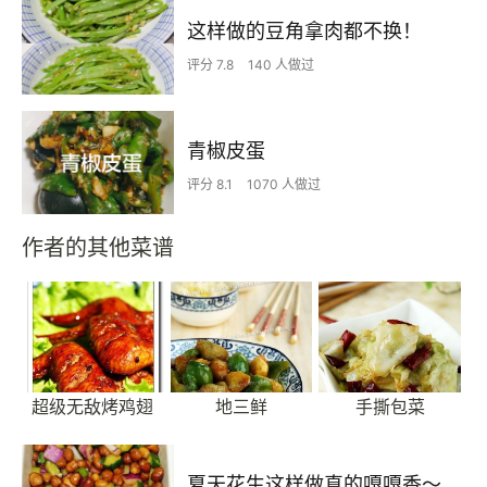
这样做的豆角拿肉都不换！
评分 7.8
140 人做过
青椒皮蛋
评分 8.1
1070 人做过
作者的其他菜谱
超级无敌烤鸡翅
地三鲜
手撕包菜
夏天花生这样做真的嘎嘎香～下饭又下酒