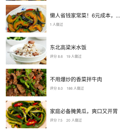
懒人省钱家常菜！6元成本，软糯香浓配米饭绝了~
1 人做过
东北高梁米水饭
评分 8.6
19 人做过
不用爆炒的香菜拌牛肉
评分 8.0
186 人做过
家庭必备腌黄瓜，爽口又开胃
评分 7.5
20 人做过