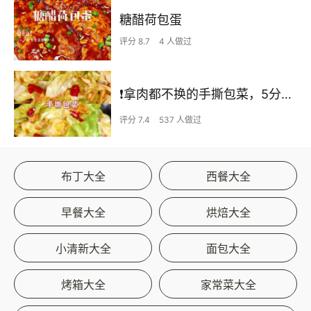
糖醋荷包蛋
评分 8.7
4 人做过
❗拿肉都不换的手撕包菜，5分钟快手家常菜🔥
评分 7.4
537 人做过
布丁大全
西餐大全
早餐大全
烘焙大全
小清新大全
面包大全
烤箱大全
家常菜大全