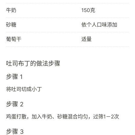
牛奶
150克
砂糖
依个人口味添加
葡萄干
适量
吐司布丁的做法步骤
步骤 1
将吐司切成小丁
步骤 2
鸡蛋打散，加入牛奶、砂糖混合均匀，过筛1－2次
步骤 3