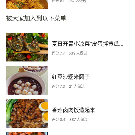
评分 8.1
867 人做过
被大家加入到以下菜单
夏日开胃小凉菜“皮蛋拌黄瓜🥒”开胃减脂
评分 7.7
539 人做过
红豆沙糯米圆子
评分 7.3
21 人做过
香菇卤肉饭造起来
评分 8.4
387 人做过