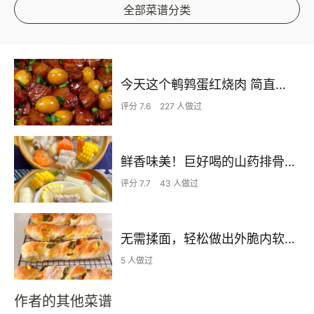
全部菜谱分类
今天这个鹌鹑蛋红烧肉 简直不要太下饭了
评分 7.6
227 人做过
鲜香味美！巨好喝的山药排骨汤！！
评分 7.7
43 人做过
无需揉面，轻松做出外脆内软的恰巴塔扭扭棒，手残党们的福利来咯~
5 人做过
作者的其他菜谱