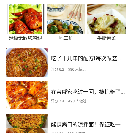
超级无敌烤鸡翅
地三鲜
手撕包菜
吃了十几年的配方❗️每次做这至少吃2碗
评分 8.2
596 人做过
在亲戚家吃过一回，被惊艳了…
评分 7.4
493 人做过
酸辣爽口的凉拌面！保证吃一次就上瘾