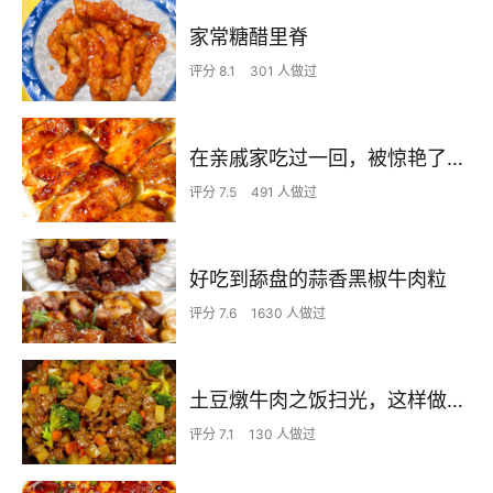
家常糖醋里脊
评分 8.1
301 人做过
在亲戚家吃过一回，被惊艳了…
评分 7.5
491 人做过
好吃到舔盘的蒜香黑椒牛肉粒
评分 7.6
1630 人做过
土豆燉牛肉之饭扫光，这样做也太香了吧，还没出锅已是浓香四溢了
评分 7.1
130 人做过