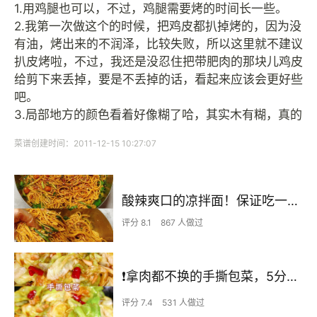
1.用鸡腿也可以，不过，鸡腿需要烤的时间长一些。
2.我第一次做这个的时候，把鸡皮都扒掉烤的，因为没
有油，烤出来的不润泽，比较失败，所以这里就不建议
扒皮烤啦，不过，我还是没忍住把带肥肉的那块儿鸡皮
给剪下来丢掉，要是不丢掉的话，看起来应该会更好些
吧。
3.局部地方的颜色看着好像糊了哈，其实木有糊，真的
菜谱创建时间：2011-12-15 10:27:07
酸辣爽口的凉拌面！保证吃一次就上瘾
评分 8.1
867 人做过
❗拿肉都不换的手撕包菜，5分钟快手家常菜🔥
评分 7.4
531 人做过