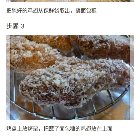
把腌好的鸡翅从保鲜袋取出，蘸面包糠
步骤 3
烤盘上放烤架，把蘸了面包糠的鸡翅放在上面