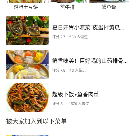
鸡蛋土豆饼
煎牛排
鳗鱼饭
夏日开胃小凉菜“皮蛋拌黄瓜🥒”开胃减脂
评分 7.7
539 人做过
鲜香味美！巨好喝的山药排骨汤！！
评分 7.8
43 人做过
超级下饭•鱼香肉丝
评分 8.1
1579 人做过
被大家加入到以下菜单