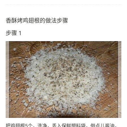
香酥烤鸡翅根的做法步骤
步骤 1
把鸡翅根5个，洗净，丢入保鲜塑料袋，倒点儿酱油，