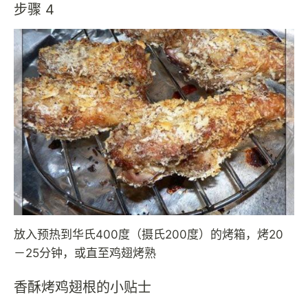
步骤 4
放入预热到华氏400度（摄氏200度）的烤箱，烤20
－25分钟，或直至鸡翅烤熟
香酥烤鸡翅根的小贴士