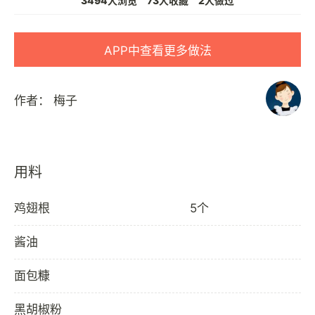
3494人浏览
73人收藏
2人做过
APP中查看更多做法
作者：
梅子
用料
鸡翅根
5个
酱油
面包糠
黑胡椒粉