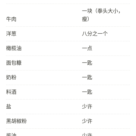
一块（拳头大小，
牛肉
瘦）
洋葱
八分之一个
橄榄油
一点
面包糠
一匙
奶粉
一匙
料酒
一匙
盐
少许
黑胡椒粉
少许
酱油
少许