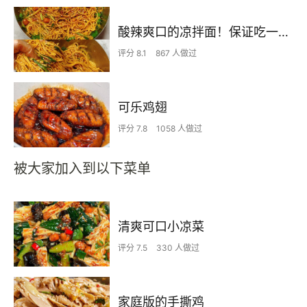
酸辣爽口的凉拌面！保证吃一次就上瘾
评分 8.1
867 人做过
可乐鸡翅
评分 7.8
1058 人做过
被大家加入到以下菜单
清爽可口小凉菜
评分 7.5
330 人做过
家庭版的手撕鸡