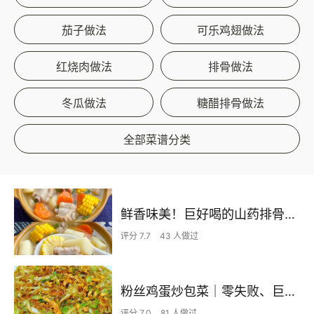
茄子做法
可乐鸡翅做法
红烧肉做法
排骨做法
冬瓜做法
糖醋排骨做法
全部菜谱分类
鲜香味美！巨好喝的山药排骨汤！！
评分 7.7
43 人做过
粉丝鸡蛋炒包菜｜零失败、巨下饭
评分 7.0
81 人做过