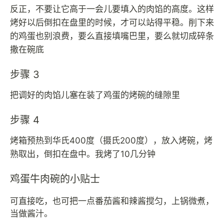
反正，不要让它高于一会儿要填入的肉馅的高度。这样
烤好以后倒扣在盘里的时候，才可以站得平稳。削下来
的鸡蛋也别浪费，要么直接填嘴巴里，要么就切成碎条
撒在碗底
步骤 3
把调好的肉馅儿塞在装了鸡蛋的烤碗的缝隙里
步骤 4
烤箱预热到华氏400度（摄氏200度），放入烤碗，烤
熟取出，倒扣在盘中。我烤了10几分钟
鸡蛋牛肉碗的小贴士
可直接吃，也可把一点番茄酱和辣酱搅匀，上锅微煮，
当做酱汁。