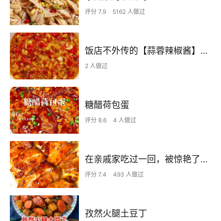
评分 7.9
5162 人做过
饭店不外传的【蒜蓉辣椒酱】自己在家也可以做出
2 人做过
糖醋荷包蛋
评分 8.6
4 人做过
在亲戚家吃过一回，被惊艳了…
评分 7.4
493 人做过
孜然火腿土豆丁