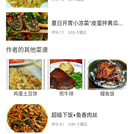
夏日开胃小凉菜“皮蛋拌黄瓜🥒”开胃减脂
评分 7.7
539 人做过
作者的其他菜谱
鸡蛋土豆饼
煎牛排
鳗鱼饭
超级下饭•鱼香肉丝
评分 8.1
1581 人做过