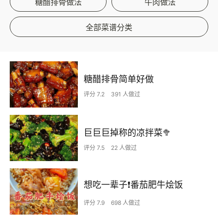
糖醋排骨做法
牛肉做法
全部菜谱分类
糖醋排骨简单好做
评分 7.2
391 人做过
巨巨巨掉称的凉拌菜🥦
评分 7.5
22 人做过
想吃一辈子❗️番茄肥牛烩饭
评分 7.9
698 人做过