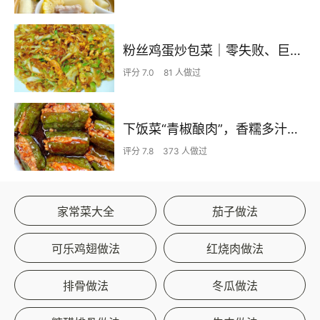
粉丝鸡蛋炒包菜｜零失败、巨下饭
评分 7.0
81 人做过
下饭菜“青椒酿肉”，香糯多汁鲜嫩下饭
评分 7.8
373 人做过
家常菜大全
茄子做法
可乐鸡翅做法
红烧肉做法
排骨做法
冬瓜做法