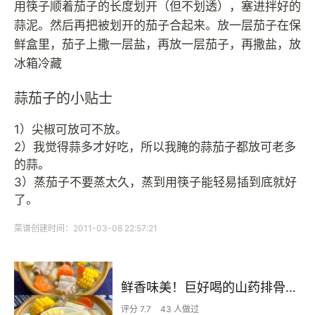
用筷子顺着茄子的长度划开（但不划透），塞进拌好的
蒜泥。然后再把被划开的茄子合起来。放一层茄子在保
鲜盒里，茄子上撒一层盐，再放一层茄子，再撒盐，放
冰箱冷藏
蒜茄子的小贴士
1）尖椒可放可不放。
2）我觉得蒜多才好吃，所以我腌的蒜茄子都放可老多
的蒜。
3）蒸茄子不要蒸太久，蒸到用筷子能轻易插到底就好
了。
菜谱创建时间：2011-03-08 22:57:21
鲜香味美！巨好喝的山药排骨汤！！
评分 7.7
43 人做过