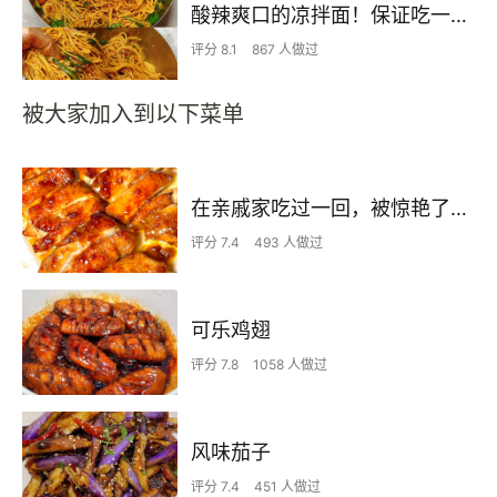
酸辣爽口的凉拌面！保证吃一次就上瘾
评分 8.1
867 人做过
被大家加入到以下菜单
在亲戚家吃过一回，被惊艳了…
评分 7.4
493 人做过
可乐鸡翅
评分 7.8
1058 人做过
风味茄子
评分 7.4
451 人做过