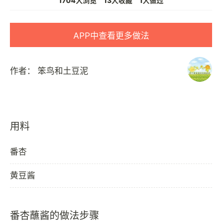
1704人浏览
13人收藏
1人做过
APP中查看更多做法
作者：
笨鸟和土豆泥
用料
番杏
黄豆酱
番杏蘸酱的做法步骤