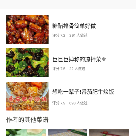
糖醋排骨简单好做
评分 7.2
391 人做过
巨巨巨掉称的凉拌菜🥦
评分 7.5
22 人做过
想吃一辈子❗️番茄肥牛烩饭
评分 7.9
698 人做过
作者的其他菜谱