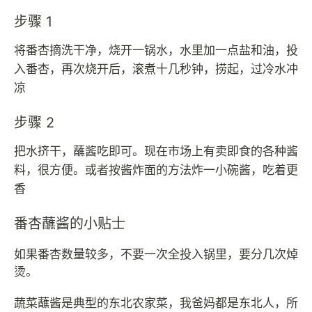
步骤 1
将番杏摘洗干净，烧开一锅水，水里加一点盐和油，投
入番杏，再次烧开后，滚煮十几秒钟，捞起，过冷水冲
凉
步骤 2
把水挤干，蘸酱吃即可。现在市场上有卖即食的各种酱
料，很方便。或者按酱炸面的方法炸一小碗酱，吃着更
香
番杏蘸酱的小贴士
如果番杏数量较多，不要一次全投入锅里，要分几次焯
烫。
蔬菜蘸酱是典型的东北农家菜，我爸妈都是东北人，所