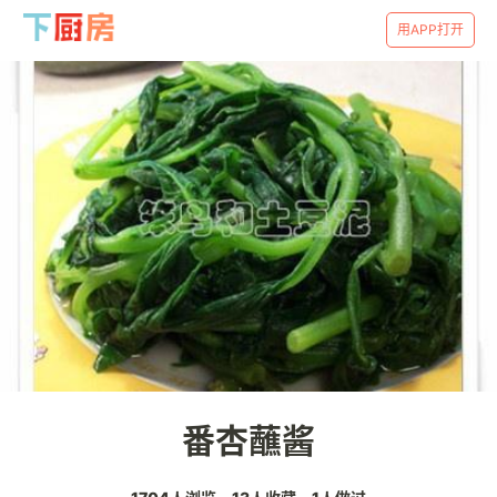
用APP打开
番杏蘸酱