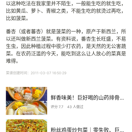
以这种吃法在我家里并不陌生，一般能生吃的就生吃，
比如黄瓜、萝卜、青椒之类，不能生吃的就烫过再吃，
比如菠菜。
番杏（或者蕃杏）就是菠菜的一种，原产于新西兰，所
以还叫做新西兰菠菜。有资料说，番杏生长旺盛，不易
生虫，因此种植过程中很少打农药，是天然的无公害蔬
菜。在农药泛滥的今天，能吃到这么让人放心的菜真是
难得。
菜谱创建时间：2011-03-07 16:50:29
鲜香味美！巨好喝的山药排骨汤！！
评分 7.7
43 人做过
粉丝鸡蛋炒包菜｜零失败、巨下饭