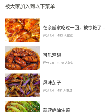
被大家加入到以下菜单
在亲戚家吃过一回，被惊艳了…
评分 7.4
493 人做过
可乐鸡翅
评分 7.8
1058 人做过
风味茄子
评分 7.4
451 人做过
蒜蓉蚝油生菜