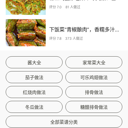
评分 7.0
81 人做过
下饭菜“青椒酿肉”，香糯多汁鲜嫩下饭
评分 7.8
373 人做过
酱大全
家常菜大全
茄子做法
可乐鸡翅做法
红烧肉做法
排骨做法
冬瓜做法
糖醋排骨做法
全部菜谱分类