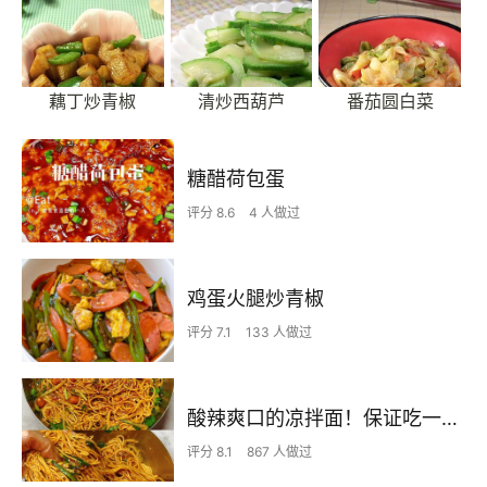
藕丁炒青椒
清炒西葫芦
番茄圆白菜
糖醋荷包蛋
评分 8.6
4 人做过
鸡蛋火腿炒青椒
评分 7.1
133 人做过
酸辣爽口的凉拌面！保证吃一次就上瘾
评分 8.1
867 人做过