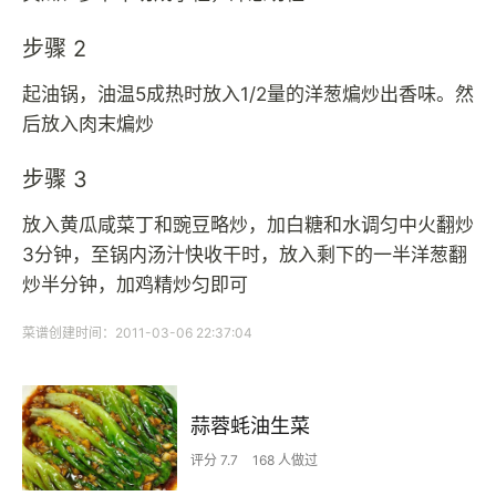
步骤 2
起油锅，油温5成热时放入1/2量的洋葱煸炒出香味。然
后放入肉末煸炒
步骤 3
放入黄瓜咸菜丁和豌豆略炒，加白糖和水调匀中火翻炒
3分钟，至锅内汤汁快收干时，放入剩下的一半洋葱翻
炒半分钟，加鸡精炒匀即可
菜谱创建时间：2011-03-06 22:37:04
蒜蓉蚝油生菜
评分 7.7
168 人做过