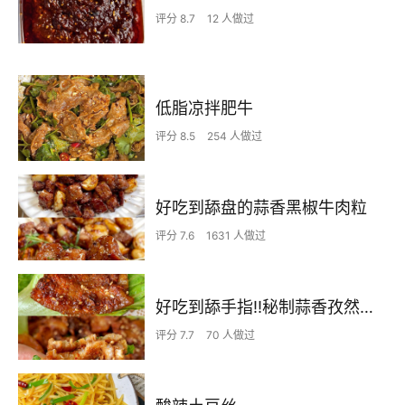
评分 8.7
12 人做过
低脂凉拌肥牛
评分 8.5
254 人做过
好吃到舔盘的蒜香黑椒牛肉粒
评分 7.6
1631 人做过
好吃到舔手指‼️秘制蒜香孜然烤五花肉～
评分 7.7
70 人做过