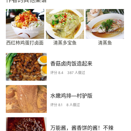
西红柿鸡蛋打卤面
清蒸多宝鱼
清蒸鱼
香菇卤肉饭造起来
评分 8.4
387 人做过
水嫩鸡排—村驴版
评分 8.1
8 人做过
万能酱，酱香饼的酱！不辣