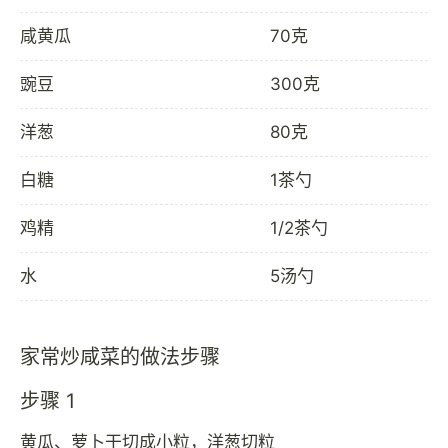
咸黄瓜
70克
豌豆
300克
洋葱
80克
白糖
1茶勺
鸡精
1/2茶勺
水
5汤勺
家常炒咸菜的做法步骤
步骤 1
黄瓜、萝卜干切成小粒，洋葱切粒