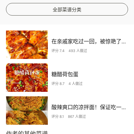
全部菜谱分类
在亲戚家吃过一回，被惊艳了…
评分 7.4
493 人做过
糖醋荷包蛋
评分 8.7
4 人做过
酸辣爽口的凉拌面！保证吃一次就上瘾
评分 8.1
867 人做过
作者的其他菜谱