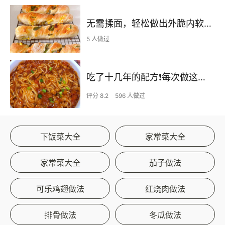
无需揉面，轻松做出外脆内软的恰巴塔扭扭棒，手残党们的福利来咯~
5 人做过
吃了十几年的配方❗️每次做这至少吃2碗
评分 8.2
596 人做过
下饭菜大全
家常菜大全
家常菜大全
茄子做法
可乐鸡翅做法
红烧肉做法
排骨做法
冬瓜做法