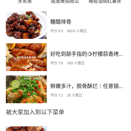
水煮鱼
咸蛋黄焗南瓜
橄榄油焗红薯条
糖醋排骨
评分 8.5
8624 人做过
好吃到舔手指的🍋柠檬蒜香烤鸡翅-「家庭版」
评分 7.8
389 人做过
鲜嫩多汁，脱骨酥烂｜任意锅子20分钟吃上！
评分 7.2
28 人做过
被大家加入到以下菜单