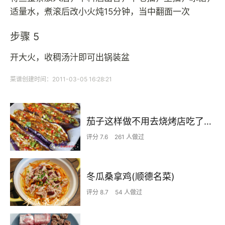
适量水，煮滚后改小火炖15分钟，当中翻面一次
步骤 5
开大火，收稠汤汁即可出锅装盆
菜谱创建时间：2011-03-05 16:28:21
茄子这样做不用去烧烤店吃了，蒜香茄子
评分 7.6
261 人做过
冬瓜桑拿鸡(顺德名菜)
评分 8.7
54 人做过