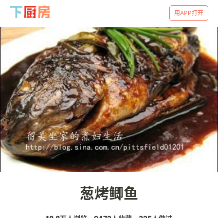
用APP打开
葱烤鲫鱼