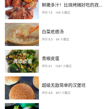
鲜嫩多汁！比烧烤摊好吃的孜然烤鸡腿
评分 7.6
146 人做过
白菜疙瘩汤
评分 8.3
84 人做过
青椒皮蛋
评分 8.1
1067 人做过
超级无敌简单的汉堡坯
评分 8.8
857 人做过