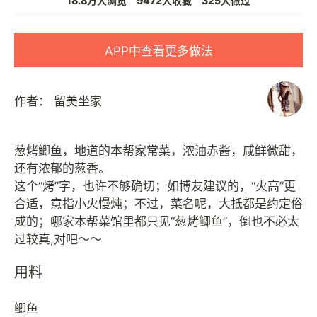
18.8万人浏览
9472人收藏
325人做过
APP中查看更多做法
作者：
留美坐家
葱烤鲫鱼，地道的本帮家常菜，浓油赤酱，咸鲜微甜，
还有浓郁的葱香。
这个“烤”字，也许不够确切；如博友建议的，“火高”更
合适，意指小火慢炖；不过，菜名呢，大抵都是约定俗
成的；哪家本帮菜馆里都只见“葱烤鲫鱼”，倒也不必太
用料
鲫鱼