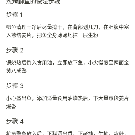
葱烤鲫鱼的做法步骤
步骤 1
鲫鱼清理干净后尽量擦干，在背部划几刀，在肚腹中塞
入葱结姜片，把鱼全身薄薄地抹一层生粉
步骤 2
锅烧热后倒入食用油，立即放下鱼，小火慢煎至两面金
黄八成熟
步骤 3
小心盛出鱼，添加适量食用油烧热后，下大量葱段姜片
爆香
步骤 4
将鱼整条放入后，下料酒出香，下老抽，生抽，冰糖，