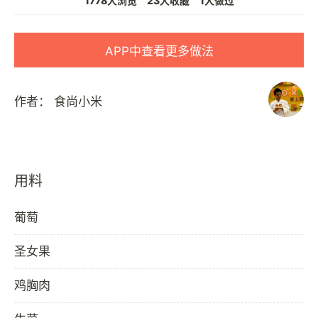
1778人浏览
23人收藏
1人做过
APP中查看更多做法
作者：
食尚小米
用料
葡萄
圣女果
鸡胸肉