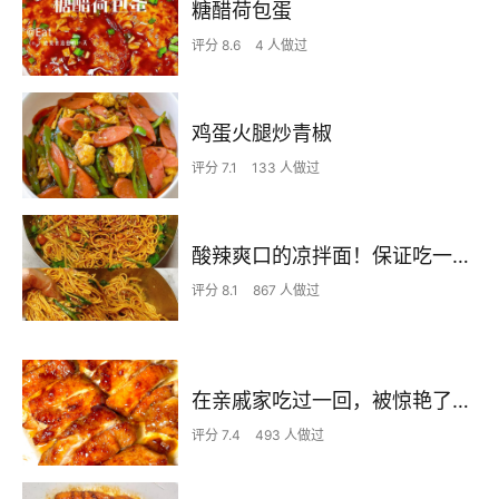
糖醋荷包蛋
评分 8.6
4 人做过
鸡蛋火腿炒青椒
评分 7.1
133 人做过
酸辣爽口的凉拌面！保证吃一次就上瘾
评分 8.1
867 人做过
在亲戚家吃过一回，被惊艳了…
评分 7.4
493 人做过