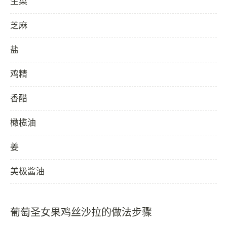
生菜
芝麻
盐
鸡精
香醋
橄榄油
姜
美极酱油
葡萄圣女果鸡丝沙拉的做法步骤