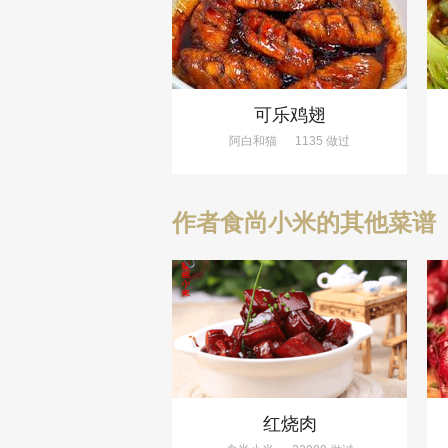
可乐鸡翅
阿白和猫
1135 做过
作者食尚小米的其他菜谱
红烧肉