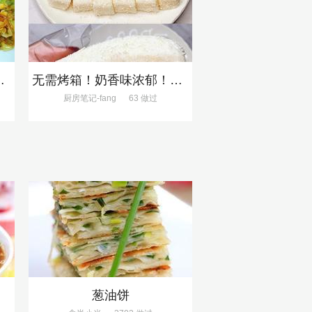
失败、巨下饭
无需烤箱！奶香味浓郁！香甜嫩滑的椰蓉奶糕
厨房笔记-fang
63 做过
葱油饼