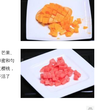
、芒果、
蜂蜜和匀
红樱桃，
齐活了