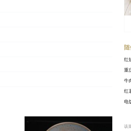
随
红
重
牛
红
电
该菜