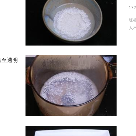
17
版
人
煮至透明