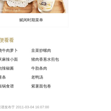
赋闲时期菜单
便看看
烧牛肉萝卜
韭菜炒螺肉
庆麻辣小面
猪肉香葱水煎包
肉辣椒酱
牛肋条肉
薯条
老鸭汤
饭锅食谱
紫薯面包卷
谱发布于 2011-03-04 16:07:00