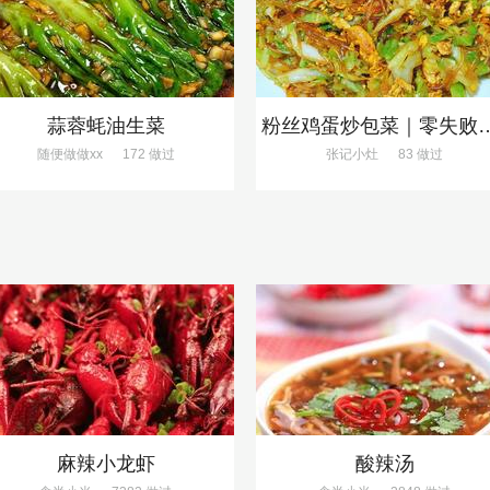
蒜蓉蚝油生菜
粉丝鸡蛋炒包菜｜零
随便做做xx
172 做过
张记小灶
83 做过
麻辣小龙虾
酸辣汤