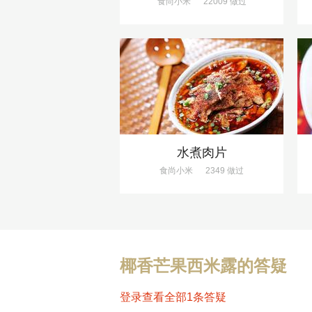
食尚小米
22009 做过
水煮肉片
食尚小米
2349 做过
椰香芒果西米露的答疑
登录查看全部1条答疑