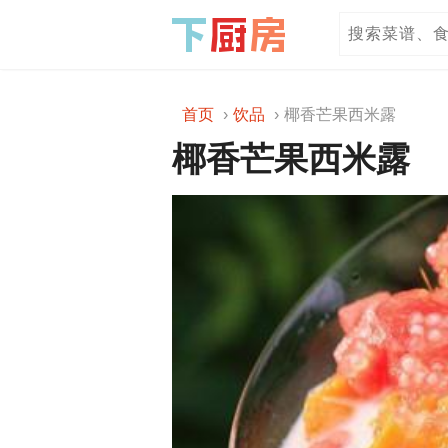
首页
饮品
椰香芒果西米露
椰香芒果西米露