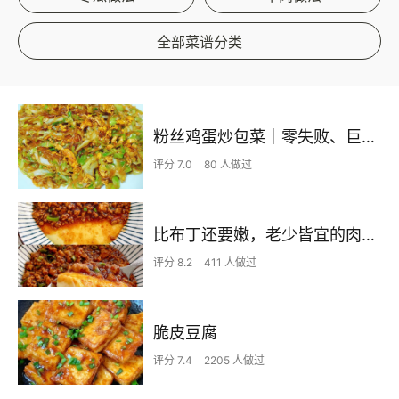
全部菜谱分类
粉丝鸡蛋炒包菜｜零失败、巨下饭
评分 7.0
80 人做过
比布丁还要嫩，老少皆宜的肉沫蒸蛋
评分 8.2
411 人做过
脆皮豆腐
评分 7.4
2205 人做过