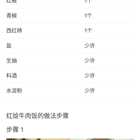
红椒
1个
青椒
1个
西红柿
1个
盐
少许
生抽
少许
料酒
少许
水淀粉
少许
红烩牛肉饭的做法步骤
步骤 1