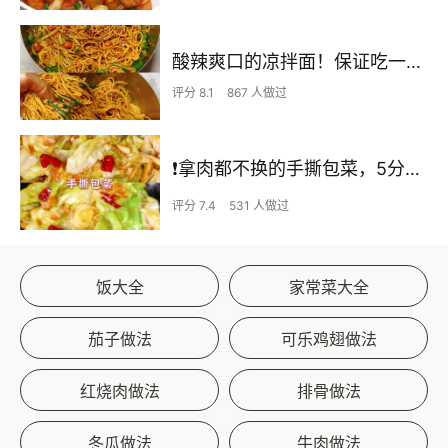
酸辣爽口的凉拌面！保证吃一次就上瘾
评分 8.1
867 人做过
❗拿肉都不换的手撕包菜，5分钟快手家常菜🔥
评分 7.4
531 人做过
饭大全
家常菜大全
茄子做法
可乐鸡翅做法
红烧肉做法
排骨做法
冬瓜做法
牛肉做法