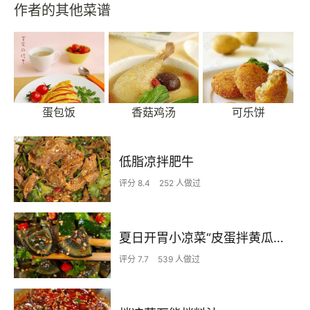
作者的其他菜谱
蛋包饭
香菇鸡汤
可乐饼
低脂凉拌肥牛
评分 8.4
252 人做过
夏日开胃小凉菜“皮蛋拌黄瓜🥒”开胃减脂
评分 7.7
539 人做过