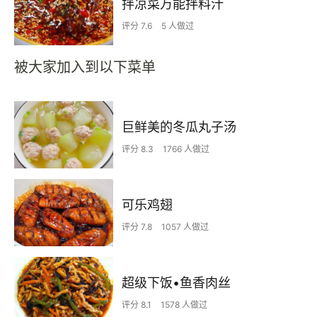
拌凉菜万能拌料汁
评分 7.6
5 人做过
被大家加入到以下菜单
巨鲜美的冬瓜丸子汤
评分 8.3
1766 人做过
可乐鸡翅
评分 7.8
1057 人做过
超级下饭•鱼香肉丝
评分 8.1
1578 人做过