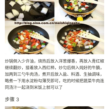
炒锅倒入少许油，烧热后放入洋葱爆香，再放入青红椒
继续翻炒，接着放入西红柿，炒匀后倒入炖好的牛腩，
加两到三勺牛肉汤，煮开后放入盐、料酒、生抽调味，
略煮一下用水淀粉勾薄芡即可，吃的时候把蔬菜牛肉连
同汤汁一起浇到米饭上就可以了
步骤 3