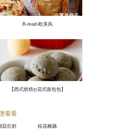
B-read-欧美风
【西式烘焙ღ花式面包包】
便看看
根廷红虾
桂花糖藕