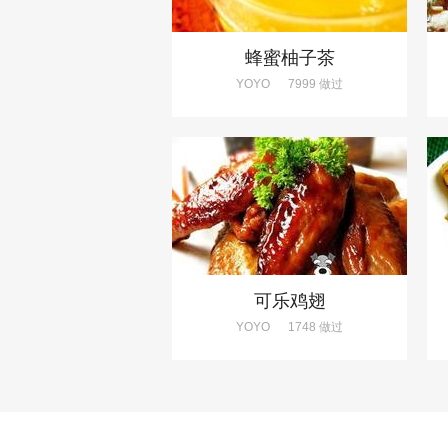
蜂蜜柚子茶
YOYO
7999 做过
可乐鸡翅
YOYO
1748 做过