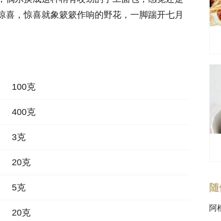
惊喜，惊喜就象簌簌作响的野花，一脚踹开七月
100克
400克
3克
20克
随
5克
阿
20克