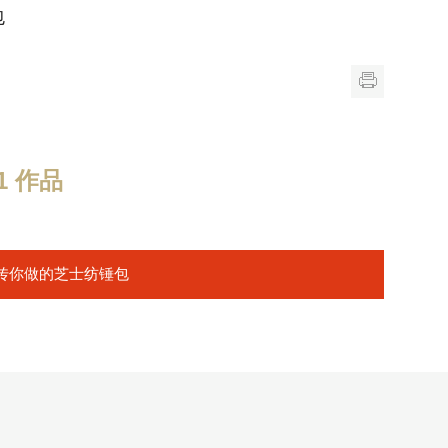
包
 作品
传你做的芝士纺锤包