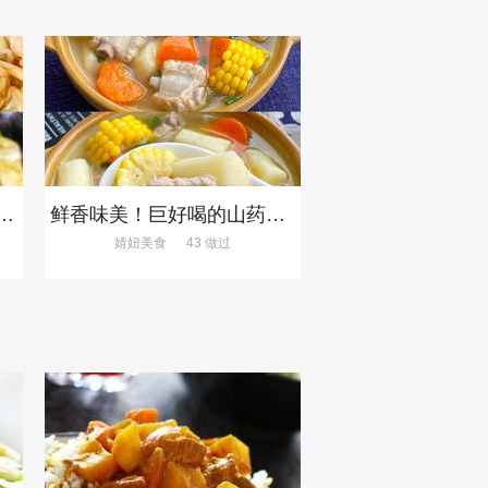
的手撕包菜，5分钟快手家常菜🔥
鲜香味美！巨好喝的山药排骨汤！！
婧妞美食
43 做过