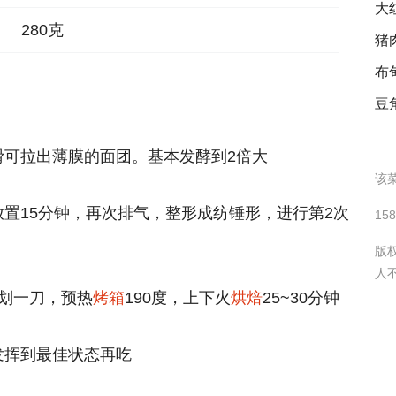
大
280克
猪
布
豆
滑可拉出薄膜的面团。基本发酵到2倍大
该菜
置15分钟，再次排气，整形成纺锤形，进行第2次
15
版
人
划一刀，预热
烤箱
190度，上下火
烘焙
25~30分钟
发挥到最佳状态再吃