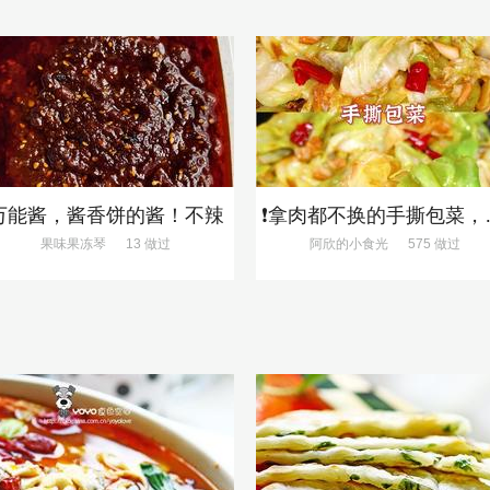
万能酱，酱香饼的酱！不辣
❗拿肉都不换
果味果冻琴
13 做过
阿欣的小食光
575 做过