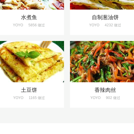
水煮鱼
自制葱油饼
YOYO
5856 做过
YOYO
4232 做过
土豆饼
香辣肉丝
YOYO
1165 做过
YOYO
902 做过