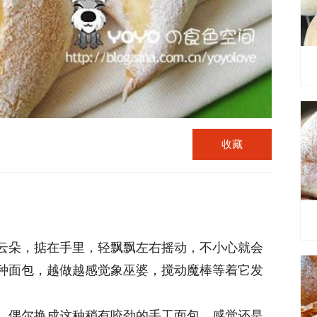
收藏
云朵，掂在手里，轻飘飘左右摇动，不小心就会
种面包，越做越感觉象巫婆，搅动魔棒等着它发
，偶尔换成这种稍有咬劲的手工面包，感觉还是