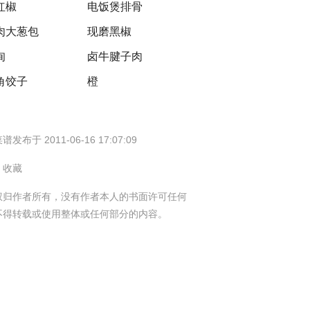
红椒
电饭煲排骨
肉大葱包
现磨黑椒
甸
卤牛腱子肉
角饺子
橙
谱发布于 2011-06-16 17:07:09
8 收藏
权归作者所有，没有作者本人的书面许可任何
不得转载或使用整体或任何部分的内容。