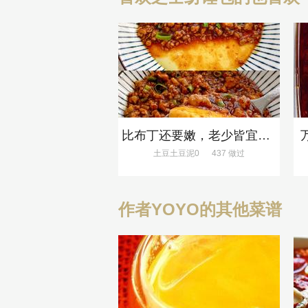
比布丁还要嫩，老少皆宜的肉沫蒸蛋
土豆土豆泥0
437 做过
作者YOYO的其他菜谱