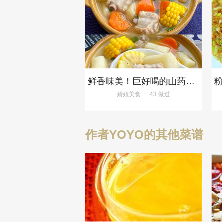
鲜香味美！巨好喝的山药排骨汤！！
婧妞美食
43 做过
作者YOYO的其他菜谱