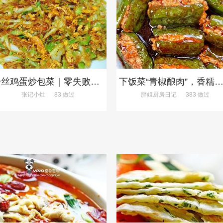
粉丝鸡蛋炒包菜｜零失败、巨下饭
下饭菜“青椒酿肉”，香糯多汁鲜嫩下
张记小灶
83 做过
胖姐厨房日记
383 做过