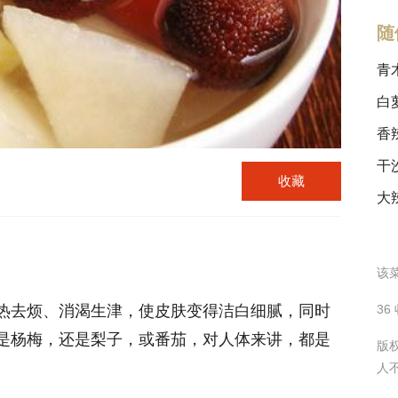
随
青
白
香
干
收藏
大
该菜
热去烦、消渴生津，使皮肤变得洁白细腻，同时
36
是杨梅，还是梨子，或番茄，对人体来讲，都是
版
人