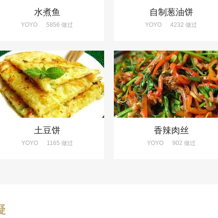
水煮鱼
自制葱油饼
YOYO
5856 做过
YOYO
4232 做过
土豆饼
香辣肉丝
YOYO
1165 做过
YOYO
902 做过
疑