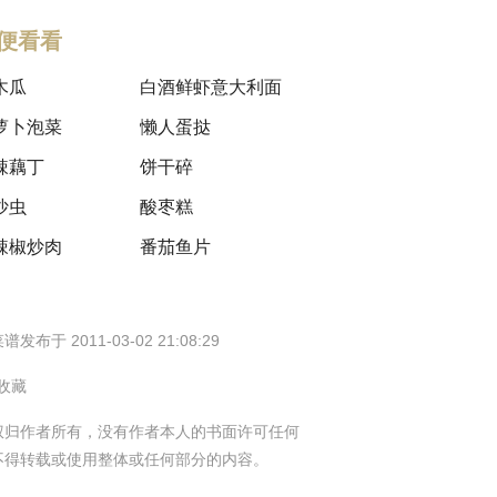
便看看
木瓜
白酒鲜虾意大利面
萝卜泡菜
懒人蛋挞
辣藕丁
饼干碎
沙虫
酸枣糕
辣椒炒肉
番茄鱼片
谱发布于 2011-03-02 21:08:29
 收藏
权归作者所有，没有作者本人的书面许可任何
不得转载或使用整体或任何部分的内容。