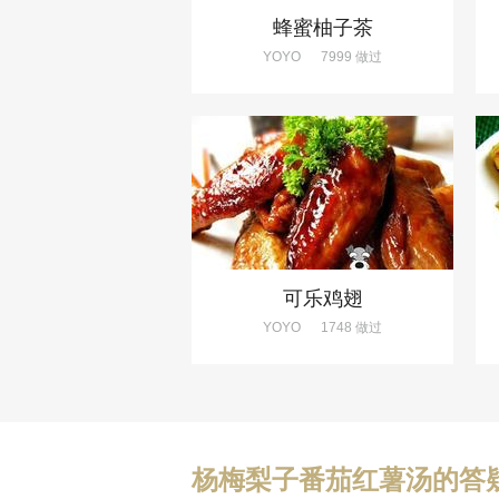
蜂蜜柚子茶
YOYO
7999 做过
可乐鸡翅
YOYO
1748 做过
杨梅梨子番茄红薯汤的答