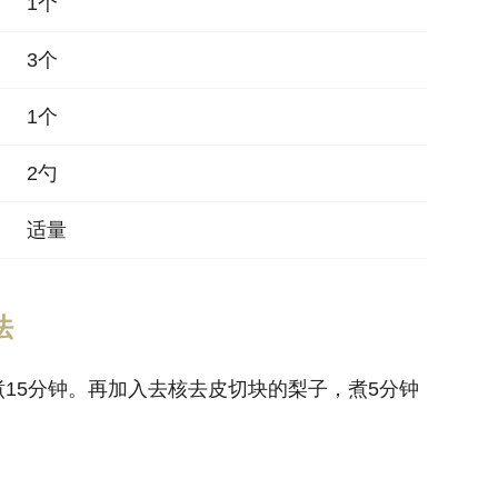
1个
3个
1个
2勺
适量
做法
15分钟。再加入去核去皮切块的梨子，煮5分钟