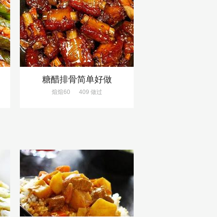
饭
糖醋排骨简单好做
煊煊60
409 做过