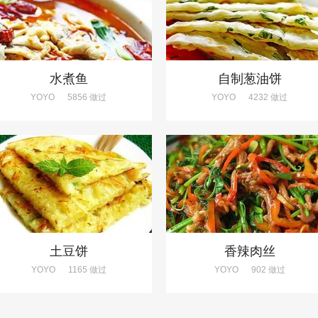
水煮鱼
自制葱油饼
YOYO
5856 做过
YOYO
4232 做过
土豆饼
香辣肉丝
YOYO
1165 做过
YOYO
902 做过