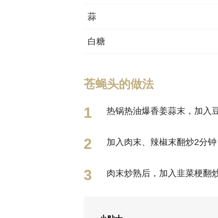
蒜
白糖
苍蝇头的做法
热锅热油爆香姜蒜末，加入
加入肉末、辣椒末翻炒2分
肉末炒熟后，加入韭菜梗翻炒