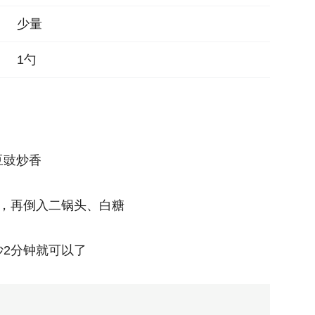
少量
1勺
豆豉炒香
钟，再倒入二锅头、白糖
2分钟就可以了