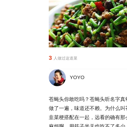
3
人做过这道菜
YOYO
苍蝇头你敢吃吗？苍蝇头听名字真
做了一遍，味道还不赖。为什么叫
韭菜梗搭配在一起，远看的确有那
麻烦啊，用筷子半天也吃不了多少