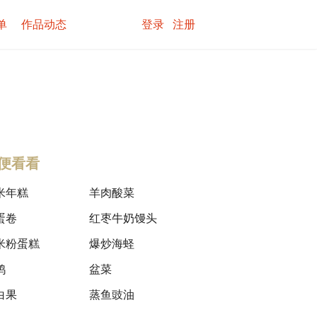
单
作品动态
登录
注册
便看看
米年糕
羊肉酸菜
蛋卷
红枣牛奶馒头
米粉蛋糕
爆炒海蛏
鸭
盆菜
白果
蒸鱼豉油