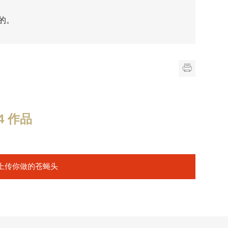
的。
 作品
上传你做的苍蝇头