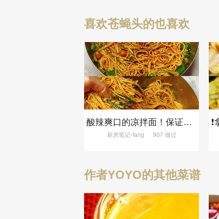
喜欢苍蝇头的也喜欢
酸辣爽口的凉拌面！保证吃一次就上瘾
厨房笔记-fang
907 做过
作者YOYO的其他菜谱