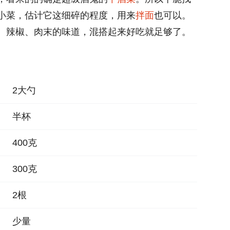
小菜，估计它这细碎的程度，用来
拌面
也可以。
、辣椒、肉末的味道，混搭起来好吃就足够了。
2大勺
半杯
400克
300克
2根
少量