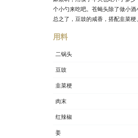
个小勺来吃吧。苍蝇头除了做小酒
总之了，豆豉的咸香，搭配韭菜梗
用料
二锅头
豆豉
韭菜梗
肉末
红辣椒
姜