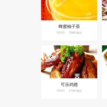
蜂蜜柚子茶
YOYO
7999 做过
可乐鸡翅
YOYO
1748 做过