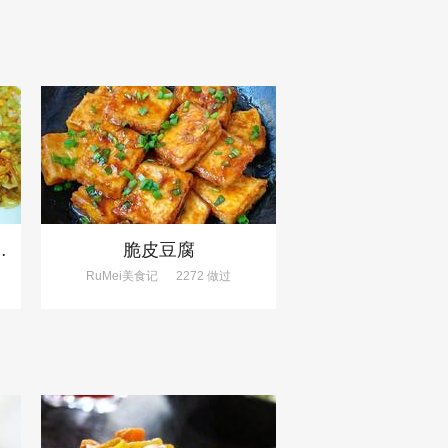
失败、巨下饭
脆皮豆腐
RuMei美食记
2272 做过