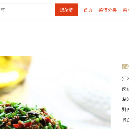
首页
菜谱分类
菜
随
江
肉
粘
野
煮