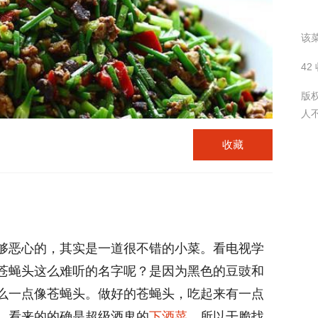
该菜
42
版
人
收藏
够恶心的，其实是一道很不错的小菜。看电视学
苍蝇头这么难听的名字呢？是因为黑色的豆豉和
么一点像苍蝇头。做好的苍蝇头，吃起来有一点
，看来的的确是超级酒鬼的
下酒菜
。所以干脆找