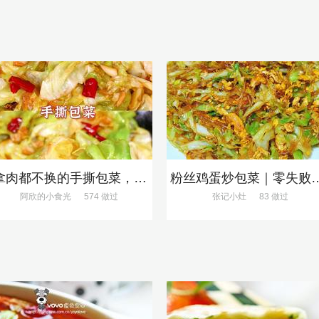
❗拿肉都不换的手撕包菜，5分钟快手家常菜🔥
粉丝鸡蛋炒包菜｜零
阿欣的小食光
574 做过
张记小灶
83 做过