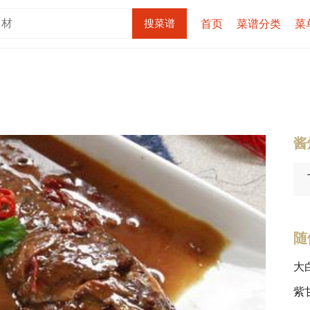
首页
菜谱分类
菜
酱
随
大
紫