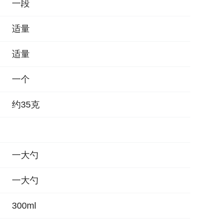
一段
适量
适量
一个
约35克
一大勺
一大勺
300ml