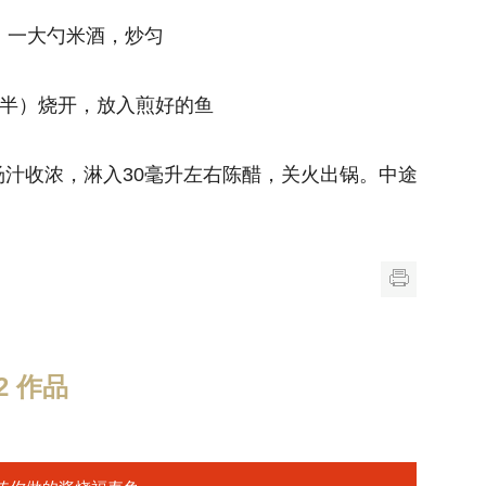
，一大勺米酒，炒匀
碗半）烧开，放入煎好的鱼
汁收浓，淋入30毫升左右陈醋，关火出锅。中途
 作品