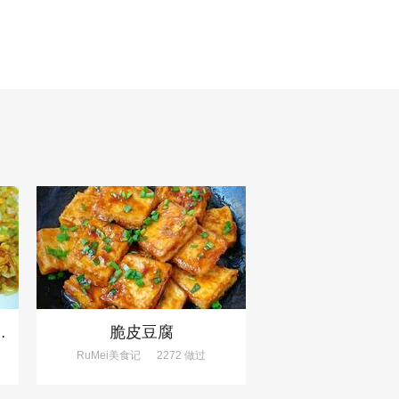
失败、巨下饭
脆皮豆腐
RuMei美食记
2272 做过