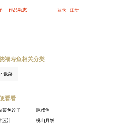
单
作品动态
登录
注册
烧福寿鱼相关分类
下饭菜
便看看
白菜包饺子
腌咸鱼
甘蓝汁
桃山月饼