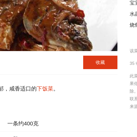
宝
水
烧
该菜
收藏
35
此
果
郁，咸香适口的
下饭菜
。
除
联
来
一条约400克