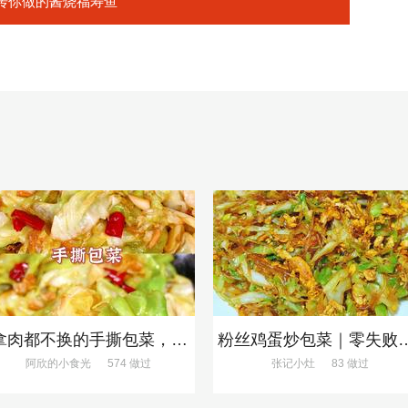
传你做的酱烧福寿鱼
❗拿肉都不换的手撕包菜，5分钟快手家常菜🔥
粉丝鸡蛋炒包菜｜零
阿欣的小食光
574 做过
张记小灶
83 做过