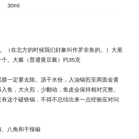
30ml
克。（在北方的时候我们好象叫作罗非鱼的。）大葱
个。大酱（普通黄豆酱）约35克
黑膜一定要去除。沥干水份，入油锅煎至两面金黄
再入鱼，大火煎，少翻动，鱼皮会保持相对完整。
只有这个破铁锅，不得不总结出来一点经验应对问
椒、八角和干辣椒