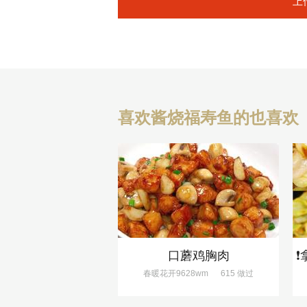
上
喜欢酱烧福寿鱼的也喜欢
口蘑鸡胸肉
春暖花开9628wm
615 做过