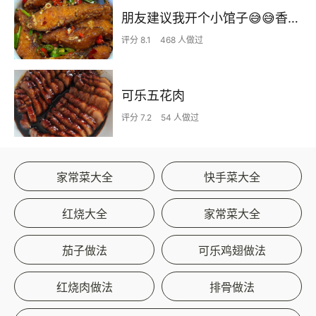
朋友建议我开个小馆子😅😅香辣鱼块太香了🔥
评分 8.1
468 人做过
可乐五花肉
评分 7.2
54 人做过
家常菜大全
快手菜大全
红烧大全
家常菜大全
茄子做法
可乐鸡翅做法
红烧肉做法
排骨做法