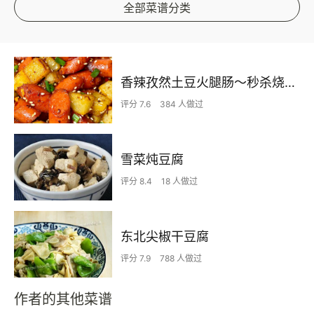
全部菜谱分类
香辣孜然土豆火腿肠～秒杀烧烤店！！
评分 7.6
384 人做过
雪菜炖豆腐
评分 8.4
18 人做过
东北尖椒干豆腐
评分 7.9
788 人做过
作者的其他菜谱