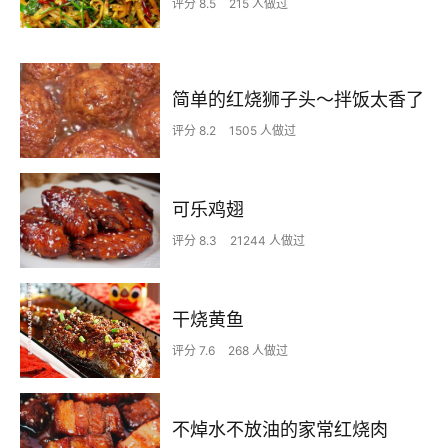
评分 8.5
215 人做过
简单的红烧狮子头～拌饭太香了
评分 8.2
1505 人做过
可乐鸡翅
评分 8.3
21244 人做过
干烧黄鱼
评分 7.6
268 人做过
不焯水不放油的家常红烧肉