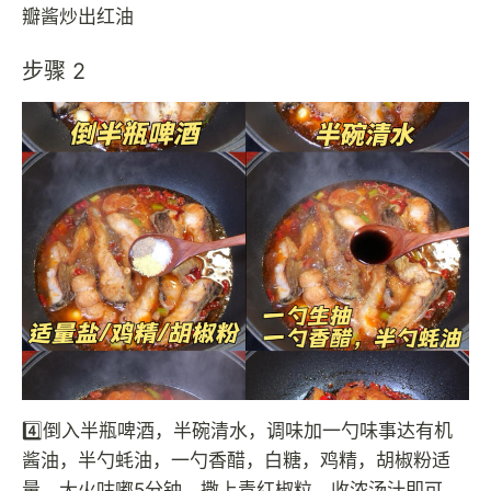
瓣酱炒出红油
步骤 2
4️⃣倒入半瓶啤酒，半碗清水，调味加一勺味事达有机
酱油，半勺蚝油，一勺香醋，白糖，鸡精，胡椒粉适
量，大火咕嘟5分钟，撒上青红椒粒，收浓汤汁即可