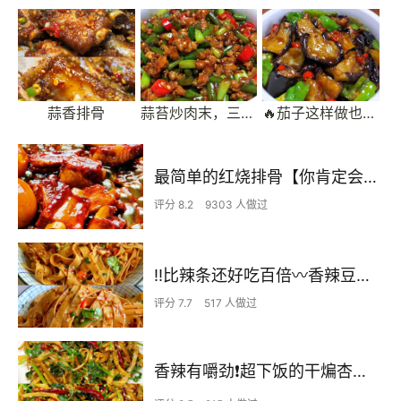
蒜香排骨
蒜苔炒肉末，三碗米饭都不够吃
🔥茄子这样做也太费米饭了吧
最简单的红烧排骨【你肯定会！！！】
评分 8.2
9303 人做过
‼️比辣条还好吃百倍〰️香辣豆皮✅零厨艺
评分 7.7
517 人做过
香辣有嚼劲❗️超下饭的干煸杏鲍菇