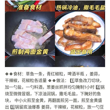
🍀🍀食材：草鱼一条，青红椒粒，啤酒半瓶 ，姜蒜，
干辣椒，花椒粒各适量 🍀🍀做法： 1️⃣草鱼改刀切块，
加一勺盐，一勺料酒，葱姜丝抓拌均匀腌制1小时 2️⃣锅
烧至微微冒烟，下凉油润锅，撒毛毛盐，下腌好的鱼
块， 中小火煎至金黄，再翻面煎另一面，煎至金黄盛
出 3️⃣锅留底油爆香 姜蒜，干辣椒，花椒粒，放一勺豆