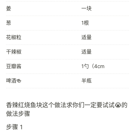
姜
一块
葱
1根
花椒粒
适量
干辣椒
适量
豆瓣酱
1勺（4cm
啤酒🍻
半瓶
香辣红烧鱼块这个做法求你们一定要试试😭的
做法步骤
步骤 1