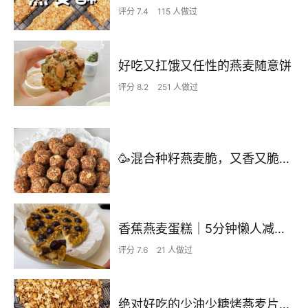
评分 7.4
115 人做过
好吃又扛饿又任性的燕麦随意饼
评分 8.2
251 人做过
🥳混合种籽燕麦脆，又香又脆，简直香迷糊啦‼️
香蕉燕麦蛋糕｜5分钟懒人减脂｜空气炸锅
评分 7.6
21 人做过
绝对好吃的少油少糖烤燕麦片-私房伴手礼（公开详细配方）