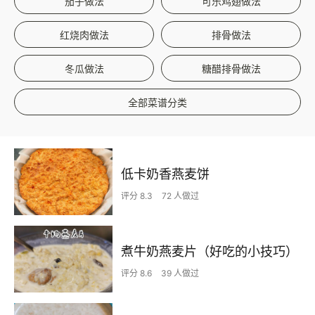
茄子做法
可乐鸡翅做法
红烧肉做法
排骨做法
冬瓜做法
糖醋排骨做法
全部菜谱分类
低卡奶香燕麦饼
评分 8.3
72 人做过
煮牛奶燕麦片（好吃的小技巧）
评分 8.6
39 人做过