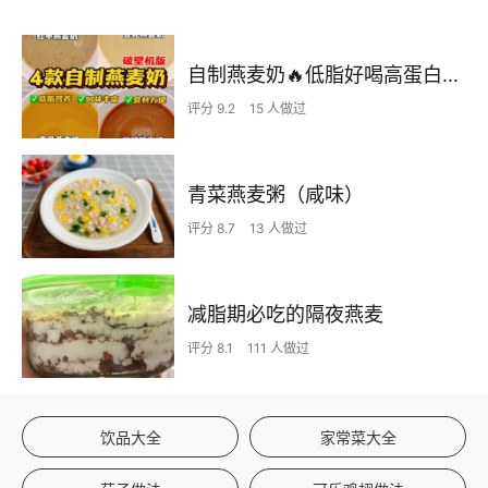
自制燕麦奶🔥低脂好喝高蛋白🔥超模同款oat
评分 9.2
15 人做过
青菜燕麦粥（咸味）
评分 8.7
13 人做过
减脂期必吃的隔夜燕麦
评分 8.1
111 人做过
饮品大全
家常菜大全