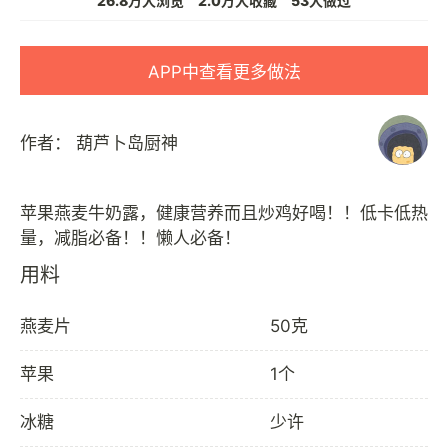
26.8万人浏览
2.0万人收藏
53人做过
APP中查看更多做法
作者：
葫芦卜岛厨神
苹果燕麦牛奶露，健康营养而且炒鸡好喝！！低卡低热
用料
燕麦片
50克
苹果
1个
冰糖
少许