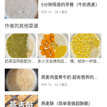
5分钟简易的早餐（牛奶燕麦）
评分 7.4
28 人做过
作者的其他菜谱
奶茶店同款配方绿豆沙牛乳！
多少次去烤肉店就为了这一口南瓜羹！！
嘿，给你一杯饭店牌玉米汁
燕麦鸡蛋煮牛奶·超有营养的早餐
评分 7.3
55 人做过
燕麦酥（简单易做超酥脆）