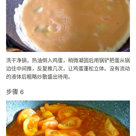
洗干净锅，热油倒入鸡蛋，稍微凝固后用锅铲把蛋从锅
边往中间推，反复推几次，让鸡蛋蓬松立体。没有流动
的液体后粗略炒散盛出待用。
步骤 6