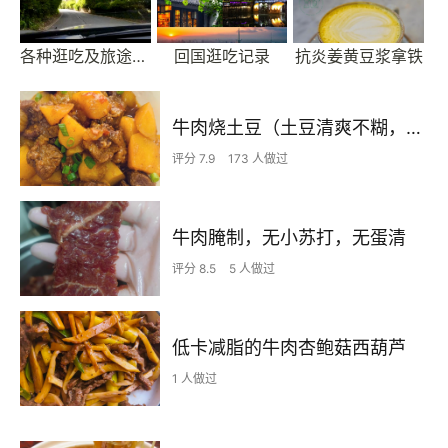
各种逛吃及旅途中的美食
回国逛吃记录
抗炎姜黄豆浆拿铁
牛肉烧土豆（土豆清爽不糊，比你想象要简单多了）
评分 7.9
173 人做过
牛肉腌制，无小苏打，无蛋清
评分 8.5
5 人做过
低卡减脂的牛肉杏鲍菇西葫芦
1 人做过