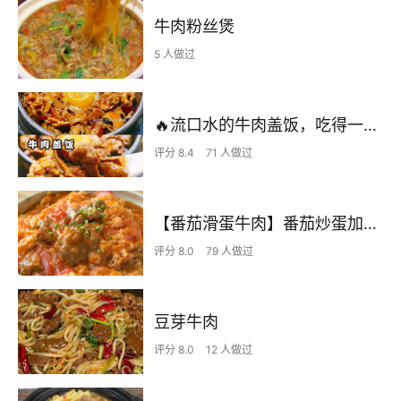
牛肉粉丝煲
5 人做过
🔥流口水的牛肉盖饭，吃得一粒也不剩‼️
评分 8.4
71 人做过
【番茄滑蛋牛肉】番茄炒蛋加了它，嫩滑鲜美大升级！
评分 8.0
79 人做过
豆芽牛肉
评分 8.0
12 人做过