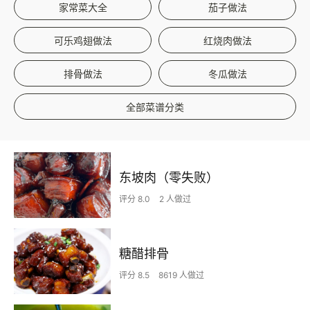
家常菜大全
茄子做法
可乐鸡翅做法
红烧肉做法
排骨做法
冬瓜做法
全部菜谱分类
东坡肉（零失败）
评分 8.0
2 人做过
糖醋排骨
评分 8.5
8619 人做过