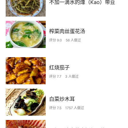
不加一滴水的㸆（Kao）带豆
榨菜肉丝蛋花汤
评分 9.0
56 人做过
红烧茄子
评分 7.7
3 人做过
白菜炒木耳
评分 7.5
1757 人做过