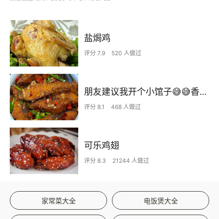
盐焗鸡
评分 7.9
520 人做过
朋友建议我开个小馆子😅😅香辣鱼块太香了🔥
评分 8.1
468 人做过
可乐鸡翅
评分 8.3
21244 人做过
家常菜大全
电饭煲大全