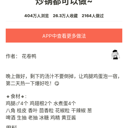
炒锅都可以做~
404万人浏览
26.3万人收藏
2164人做过
APP中查看更多做法
作者：
花卷鸭
晚上做好，剩下的汤汁不要倒掉，让鸡腿鸡蛋泡一宿，
第二天热一下爆好吃！😋
🔸食材🔸:
鸡腿🍗4个 鸡翅根2个 水煮蛋4个
八角 桂皮 香叶 茴香粒 花椒粒 干辣椒 葱