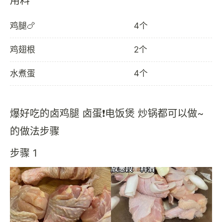
用料
鸡腿🍗
4个
鸡翅根
2个
水煮蛋
4个
爆好吃的卤鸡腿 卤蛋❗电饭煲 炒锅都可以做~
的做法步骤
步骤 1