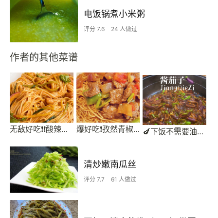
电饭锅煮小米粥
评分 7.6
24 人做过
作者的其他菜谱
无敌好吃❗❗酸辣麻酱拌面 快手凉拌面~
爆好吃❗孜然青椒牛肉盖浇面 兰州拉面馆里的味道❗
🍆下饭不需要油炸的酱茄子！香辣不腻！简单上手快
清炒嫩南瓜丝
评分 7.7
61 人做过