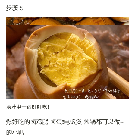
步骤 5
汤汁泡一宿好好吃！
爆好吃的卤鸡腿 卤蛋❗电饭煲 炒锅都可以做~
的小贴士