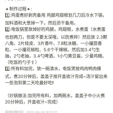
🔸制作过程🔸:
1️⃣:鸡蛋煮好剥壳备用 鸡腿鸡翅根划几刀后冷水下锅，
加料酒和大葱焯一下，然后沥干备用。
2️⃣:电饭锅里放焯好的鸡腿，鸡翅根，水煮蛋（水煮蛋
也划两刀，但是不要太深哦，以防煮碎）然后放 2.3颗
八角、2片桂皮、3片香叶、7.8粒冰糖、一小撮茴香
粒、一小撮花椒粒、5.6个干辣椒。然后加3.4勺生
抽，2勺老抽，3.4勺啤酒，1小勺黄豆酱，少量鸡精。
（吃饭的勺子🥄）
3️⃣:所有料加完，放一碗清水，电饭煲按鸡肉鸭肉模
式，煮20分钟后，盖盖子按开盖收汁完成~汤汁留出来
一些泡到第二天吃最好吃❗
（炒锅做法:加完所有料，加两碗水，盖盖子中小火煮
20分钟后，开盖收汁~完成）
菜谱创建时间：2020-04-24 18:21:22