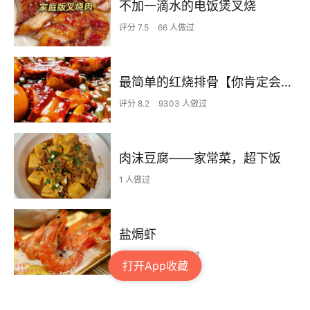
不加一滴水的电饭煲叉烧
评分 7.5
66 人做过
最简单的红烧排骨【你肯定会！！！】
评分 8.2
9303 人做过
肉沫豆腐——家常菜，超下饭
1 人做过
盐焗虾
评分 7.4
135 人做过
打开App收藏