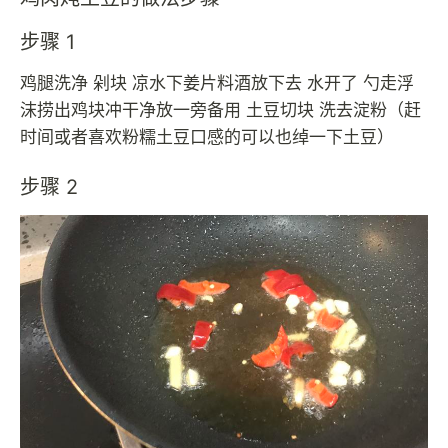
步骤 1
鸡腿洗净 剁块 凉水下姜片料酒放下去 水开了 勺走浮
沫捞出鸡块冲干净放一旁备用 土豆切块 洗去淀粉（赶
时间或者喜欢粉糯土豆口感的可以也绰一下土豆）
步骤 2