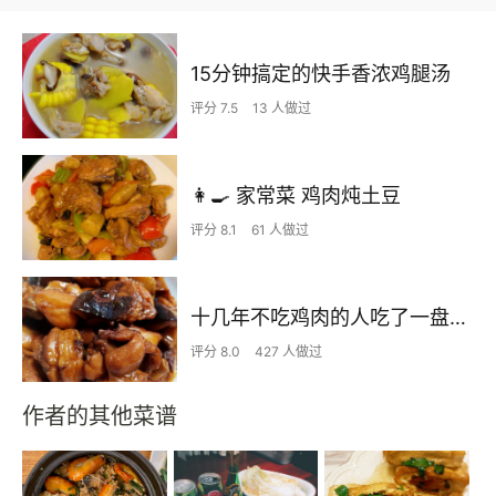
15分钟搞定的快手香浓鸡腿汤
评分 7.5
13 人做过
👩‍🍳 家常菜 鸡肉炖土豆
评分 8.1
61 人做过
十几年不吃鸡肉的人吃了一盘子的小鸡炖香菇
评分 8.0
427 人做过
作者的其他菜谱