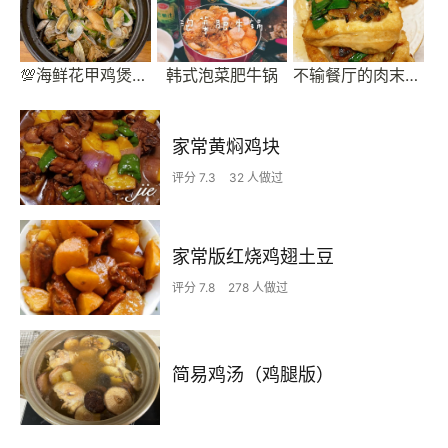
💯海鲜花甲鸡煲-简单快手版
韩式泡菜肥牛锅
不输餐厅的肉末酿豆腐
家常黄焖鸡块
评分 7.3
32 人做过
家常版红烧鸡翅土豆
评分 7.8
278 人做过
简易鸡汤（鸡腿版）