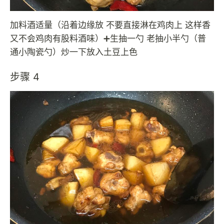
加料酒适量（沿着边缘放 不要直接淋在鸡肉上 这样香
又不会鸡肉有股料酒味）➕生抽一勺 老抽小半勺（普
通小陶瓷勺）炒一下放入土豆上色
步骤 4