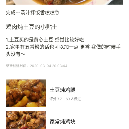
完成～汤汁拌饭香喷喷👌
鸡肉炖土豆的小贴士
1.土豆买的是黄心土豆 感觉比较好吃
2.家里有五香粉的话也可以加一点 更香 我做的时候手
头没有～
菜谱创建时间：2020-03-04 20:03:44
土豆炖鸡腿
评分 7.7
69 人做过
家常炖鸡块