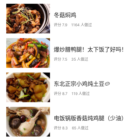
冬菇焖鸡
评分 7.9
1164 人做过
爆炒腊鸭腿！太下饭了好吗！
评分 7.5
35 人做过
东北正宗小鸡炖土豆🥔
评分 8.7
119 人做过
电饭锅版香菇炖鸡腿（少油）
评分 8.3
65 人做过