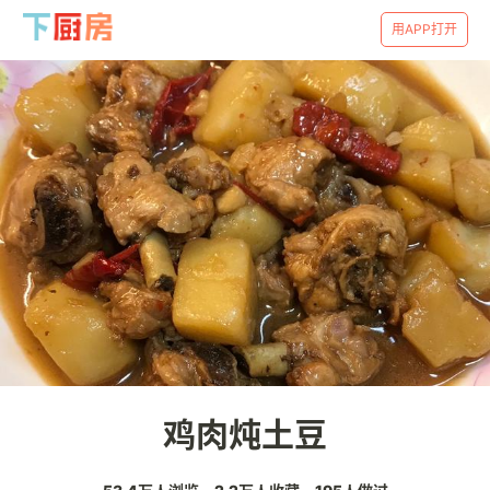
用APP打开
鸡肉炖土豆