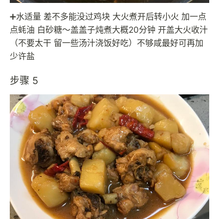
➕水适量 差不多能没过鸡块 大火煮开后转小火 加一点
点蚝油 白砂糖～盖盖子炖煮大概20分钟 开盖大火收汁
（不要太干 留一些汤汁浇饭好吃）不够咸最好可再加
少许盐
步骤 5