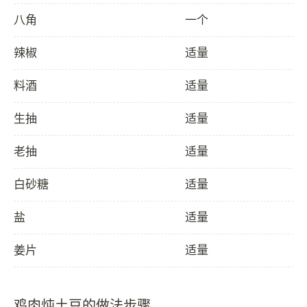
八角
一个
辣椒
适量
料酒
适量
生抽
适量
老抽
适量
白砂糖
适量
盐
适量
姜片
适量
鸡肉炖土豆的做法步骤