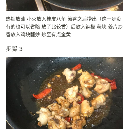
热锅放油 小火放入桂皮八角 煎香之后捞出（这一步没
有的也可以省略 放了比较香）后放入辣椒 蒜块 姜片炒
香放入鸡块翻炒 炒至有点金黄
步骤 3