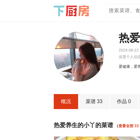
热
2024-08-2
设置个人信
爱健康，爱
概况
菜谱 33
作品 0
热爱养生的小丫的菜谱
（
查看全部 33