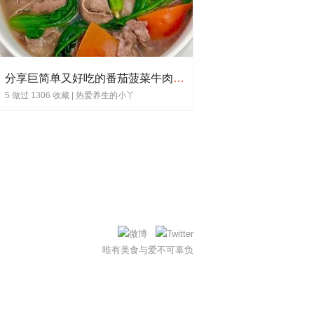
分享巨简单又好吃的番茄菠菜牛肉汤！！
5 做过 1306 收藏 |
热爱养生的小丫
唯有美食与爱不可辜负