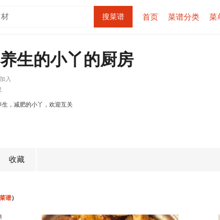
首页
菜谱分类
菜
爱养生的小丫的厨房
2 加入
息
养生，减肥的小丫，欢迎互关
收藏
 菜谱
）