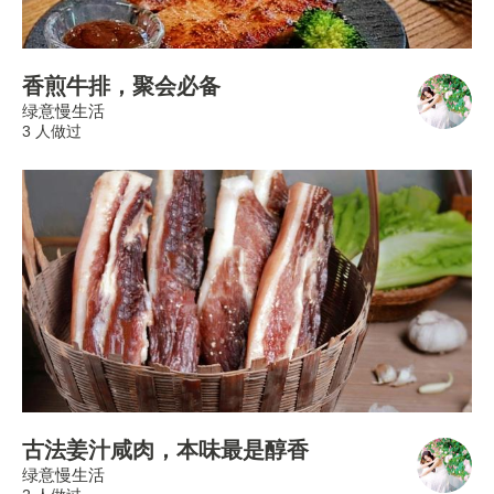
香煎牛排，聚会必备
绿意慢生活
3 人做过
古法姜汁咸肉，本味最是醇香
绿意慢生活