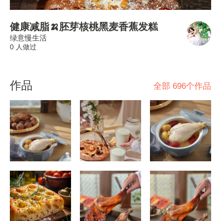
健康减脂🍌胚芽核桃黑麦香蕉发糕
绿意慢生活
0 人做过
作品
全部 696个作品