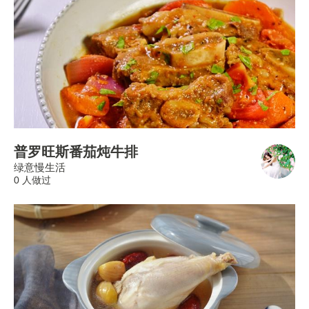
普罗旺斯番茄炖牛排
绿意慢生活
0 人做过