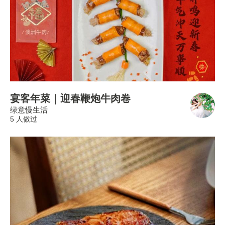
宴客年菜｜迎春鞭炮牛肉卷
绿意慢生活
5 人做过