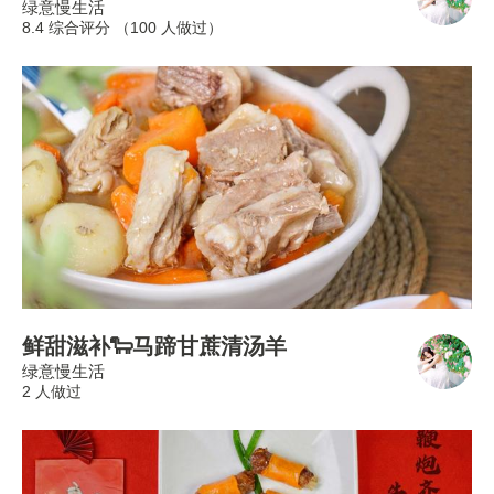
绿意慢生活
8.4 综合评分 （
100
人做过）
鲜甜滋补🐑马蹄甘蔗清汤羊
绿意慢生活
2 人做过