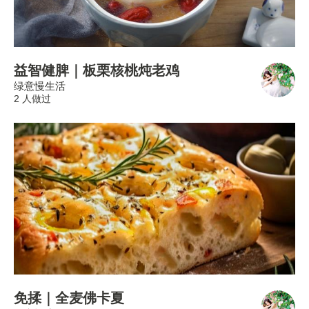
益智健脾｜板栗核桃炖老鸡
绿意慢生活
2 人做过
免揉｜全麦佛卡夏