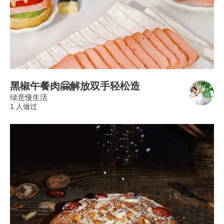
黑椒午餐肉🤗解放双手轻松造
绿意慢生活
1 人做过