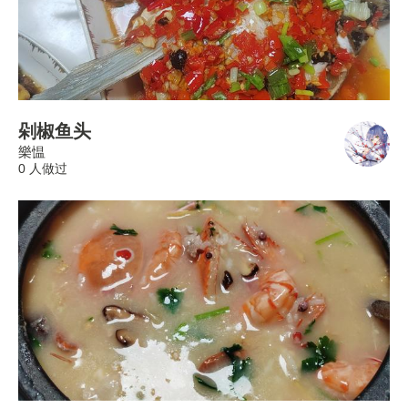
剁椒鱼头
樂愠
0 人做过