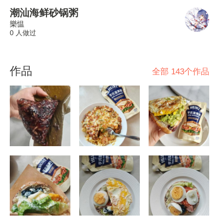
潮汕海鲜砂锅粥
樂愠
0 人做过
作品
全部 143个作品