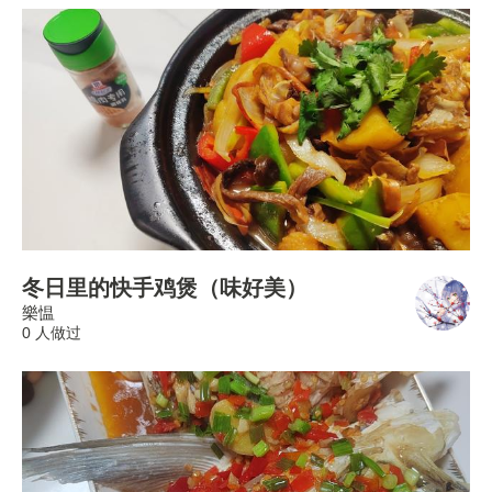
冬日里的快手鸡煲（味好美）
樂愠
0 人做过