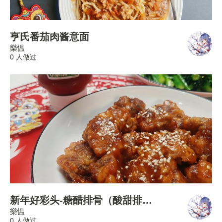
亨氏番茄肉酱意面
樂愠
0 人做过
新年好彩头-糖醋排骨（酸甜排骨）
樂愠
0 人做过