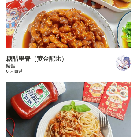
糖醋里脊（黄金配比）
樂愠
0 人做过