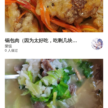
锅包肉（因为太好吃，吃剩几块才想起拍照）
樂愠
0 人做过