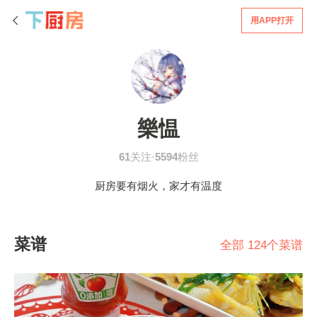
用APP打开
樂愠
61
关注·
5594
粉丝
厨房要有烟火，家才有温度
菜谱
全部 124个菜谱