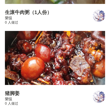
生滚牛肉粥（1人份）
樂愠
0 人做过
猪脚姜
樂愠
0 人做过