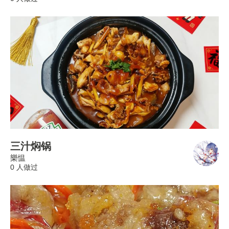
三汁焖锅
樂愠
0 人做过