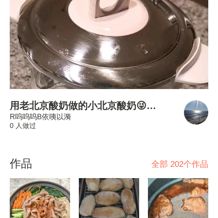
用老北京酸奶做的小北京酸奶😜（小美、北鼎版）
R呜呜呜B依咦以漪
0 人做过
作品
全部 202个作品