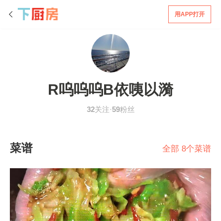
用APP打开
R呜呜呜B依咦以漪
32
关注·
59
粉丝
菜谱
全部 8个菜谱