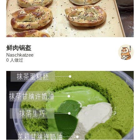
鲜肉锅盔
Naschkatzee
0 人做过