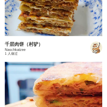
千层肉饼（村驴）
Naschkatzee
1 人做过