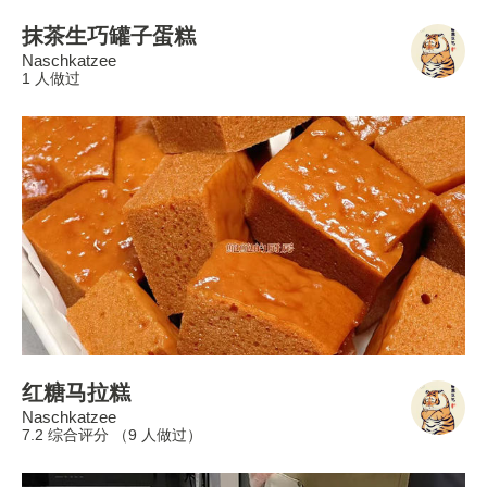
抹茶生巧罐子蛋糕
Naschkatzee
1 人做过
红糖马拉糕
Naschkatzee
7.2 综合评分 （
9
人做过）