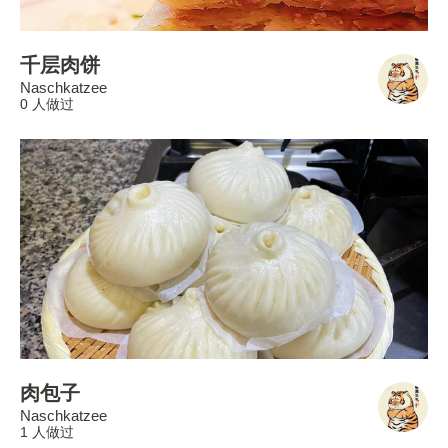
千层肉饼
Naschkatzee
0 人做过
肉包子
Naschkatzee
1 人做过