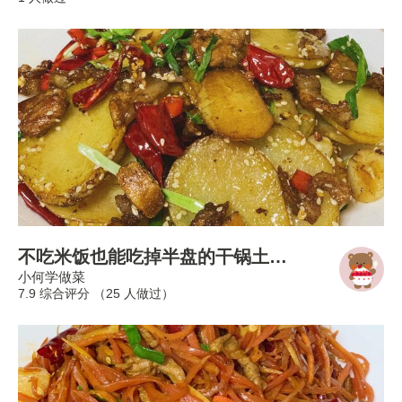
不吃米饭也能吃掉半盘的干锅土豆片
小何学做菜
7.9 综合评分 （
25
人做过）