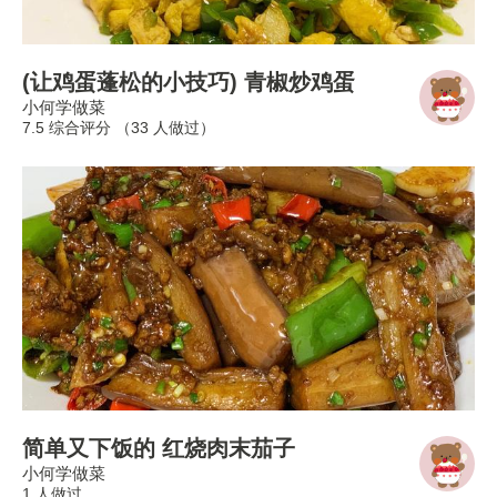
(让鸡蛋蓬松的小技巧) 青椒炒鸡蛋
小何学做菜
7.5 综合评分 （
33
人做过）
简单又下饭的 红烧肉末茄子
小何学做菜
1 人做过