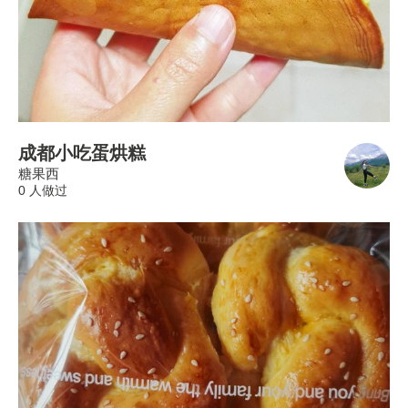
成都小吃蛋烘糕
糖果西
0 人做过