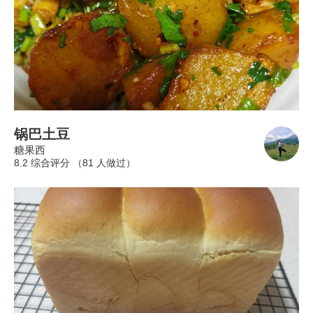
锅巴土豆
糖果西
8.2 综合评分 （
81
人做过）