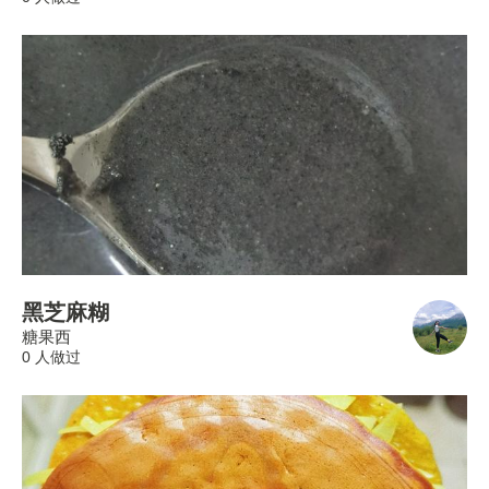
黑芝麻糊
糖果西
0 人做过