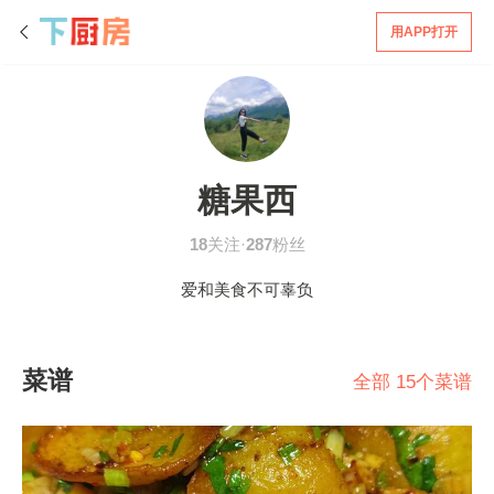
用APP打开
糖果西
18
关注·
287
粉丝
爱和美食不可辜负
菜谱
全部 15个菜谱