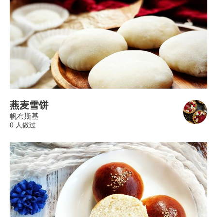
燕麦雪饼
帆布斯基
0 人做过