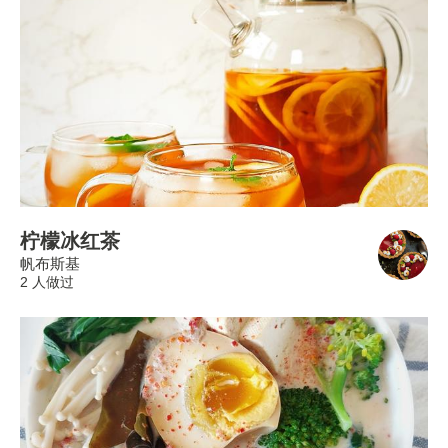
柠檬冰红茶
帆布斯基
2 人做过