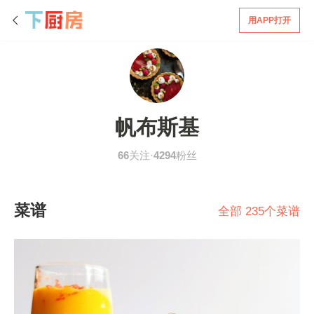
用APP打开
帆布斯基
66
关注·
4294
粉丝
菜谱
全部 235个菜谱