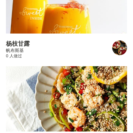
杨枝甘露
帆布斯基
0 人做过