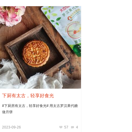
下厨有太古，轻享好食光
#下厨房有太古，轻享好食光# 用太古罗汉果代糖
做月饼
2023-09-26
57
4