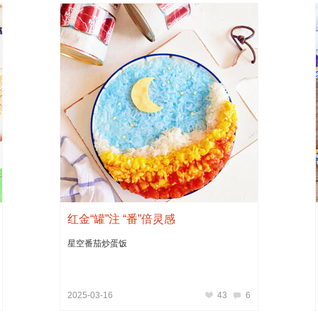
红金“罐”注 “番”倍灵感
星空番茄炒蛋饭
2025-03-16
43
6