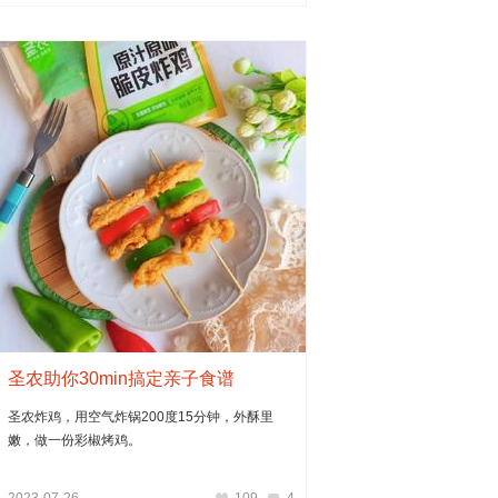
圣农助你30min搞定亲子食谱
圣农炸鸡，用空气炸锅200度15分钟，外酥里
嫩，做一份彩椒烤鸡。
2023-07-26
109
4