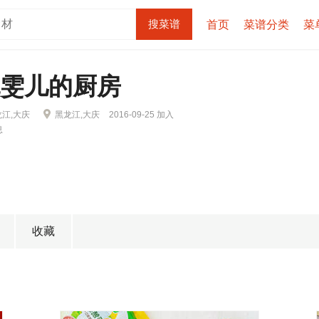
首页
菜谱分类
菜
旎雯儿的厨房
龙江,大庆
黑龙江,大庆
2016-09-25 加入
息
收藏