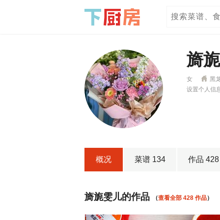
旖
女
黑
设置个人信
概况
菜谱 134
作品 428
旖旎雯儿的作品
（
查看全部 428 作品
）