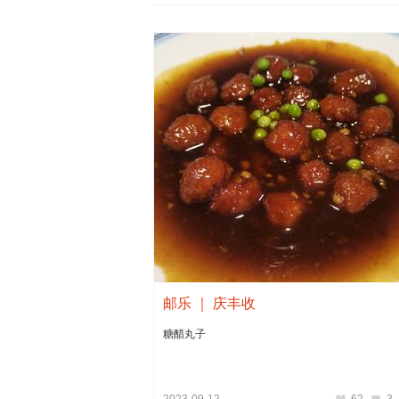
邮乐 ｜ 庆丰收
糖醋丸子
2023-09-12
62
3