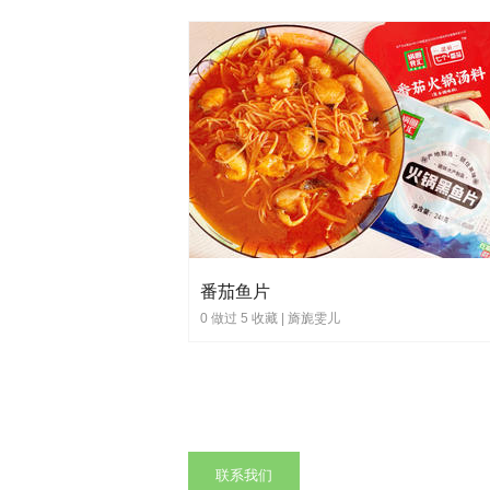
番茄鱼片
0 做过 5 收藏 |
旖旎雯儿
联系我们