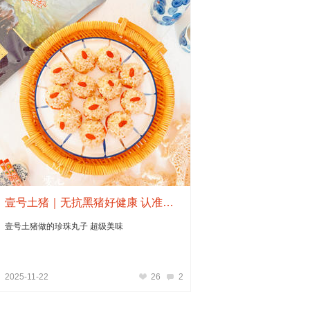
壹号土猪｜无抗黑猪好健康 认准壹号肉更香
壹号土猪做的珍珠丸子 超级美味
2025-11-22
26
2