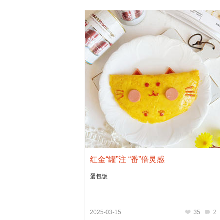
红金“罐”注 “番”倍灵感
蛋包饭
2025-03-15
35
2