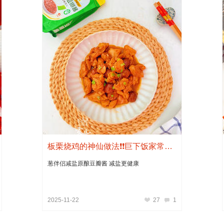
板栗烧鸡的神仙做法❗❗巨下饭家常菜，香哭全家
葱伴侣减盐原酿豆瓣酱 减盐更健康
2025-11-22
27
1