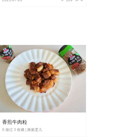
香煎牛肉粒
0 做过 3 收藏 |
旖旎雯儿