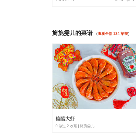
旖旎雯儿的菜谱
（
查看全部 134 菜谱
）
糖醋大虾
0 做过 2 收藏 |
旖旎雯儿