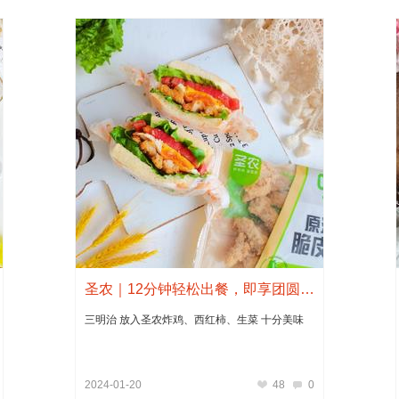
圣农｜12分钟轻松出餐，即享团圆滋味
三明治 放入圣农炸鸡、西红柿、生菜 十分美味
2024-01-20
48
0