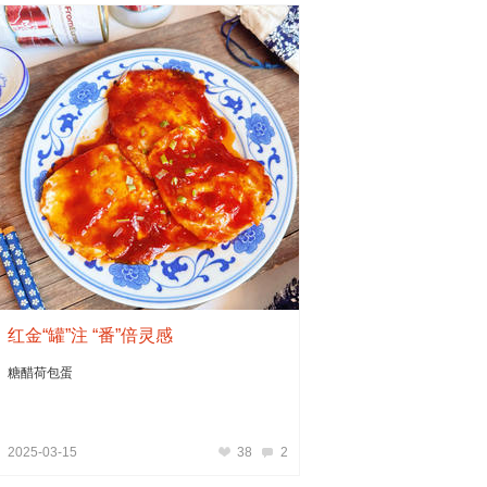
红金“罐”注 “番”倍灵感
糖醋荷包蛋
2025-03-15
38
2