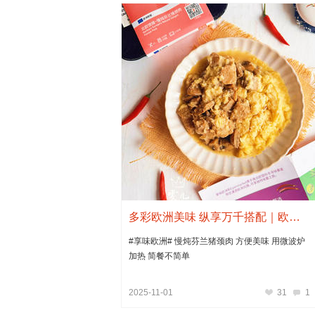
多彩欧洲美味 纵享万千搭配｜欧洲灵感风味大赏
#享味欧洲# 慢炖芬兰猪颈肉 方便美味 用微波炉
加热 简餐不简单
2025-11-01
31
1