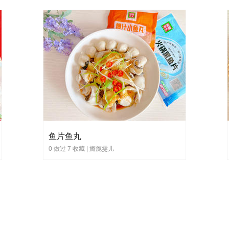
鱼片鱼丸
0 做过 7 收藏 |
旖旎雯儿