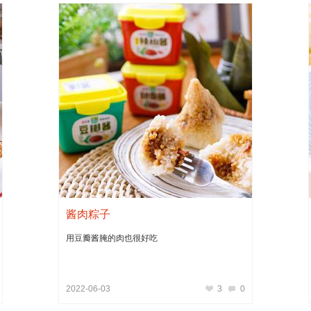
酱肉粽子
用豆瓣酱腌的肉也很好吃
2022-06-03
3
0