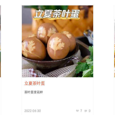
立夏茶叶蛋
茶叶蛋变花样
2022-04-30
7
0