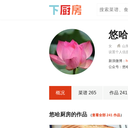
悠
女
山东
设置个人信
新浪微博：
h
公众号：悠
概况
菜谱 265
作品 241
悠哈厨房的作品
（
查看全部 241 作品
）