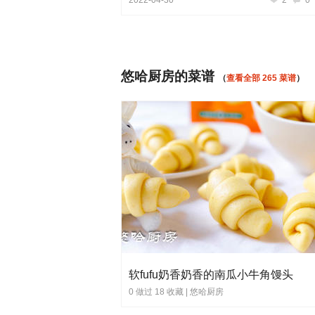
悠哈厨房的菜谱
（
查看全部 265 菜谱
）
软fufu奶香奶香的南瓜小牛角馒头
0 做过 18 收藏 |
悠哈厨房