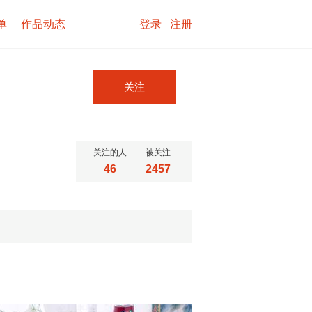
单
作品动态
登录
注册
关注
关注的人
被关注
46
2457