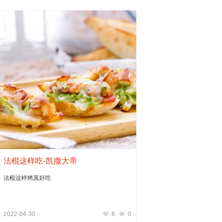
法棍这样吃-凯撒大帝
法棍这样烤真好吃
2022-04-30
8
0