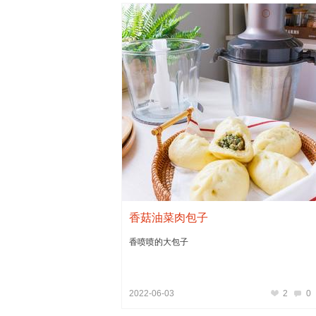
香菇油菜肉包子
香喷喷的大包子
2022-06-03
2
0