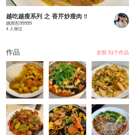
越吃越瘦系列 之 香芹炒瘦肉 ‼️
姚雨彤99999
4 人做过
作品
全部 51个作品