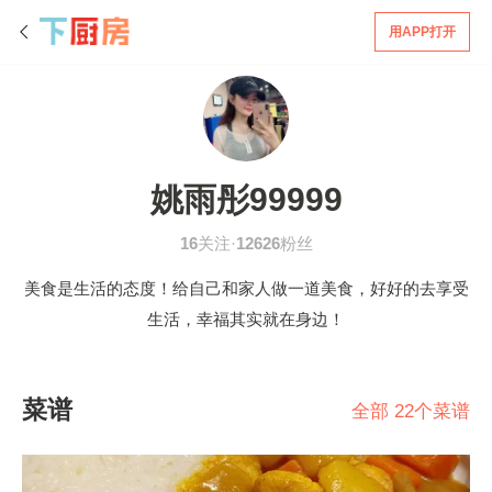
用APP打开
姚雨彤99999
16
关注·
12626
粉丝
美食是生活的态度！给自己和家人做一道美食，好好的去享受
生活，幸福其实就在身边！
菜谱
全部 22个菜谱