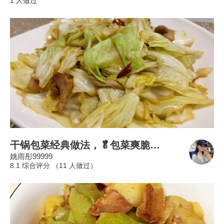
1 人做过
干锅包菜经典做法，🥬包菜爽脆的秘诀在这里‼️
姚雨彤99999
8.1 综合评分 （
11
人做过）