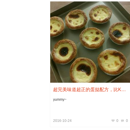
超完美味道超正的蛋挞配方，比KFC的还要嫩还要香~做过最好吃的蛋挞配方
yummy~
2016-10-24
0
0