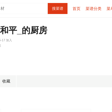
首页
菜谱分类
菜
和平_的厨房
5-17 加入
息
收藏