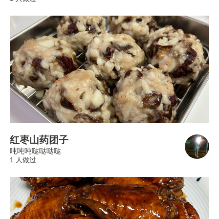
红枣山药团子
吨吨吨哒哒哒哒
1 人做过