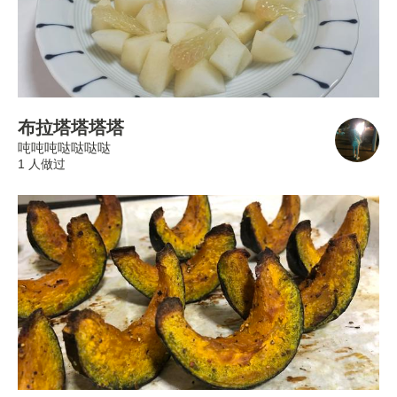
布拉塔塔塔塔
吨吨吨哒哒哒哒
1 人做过