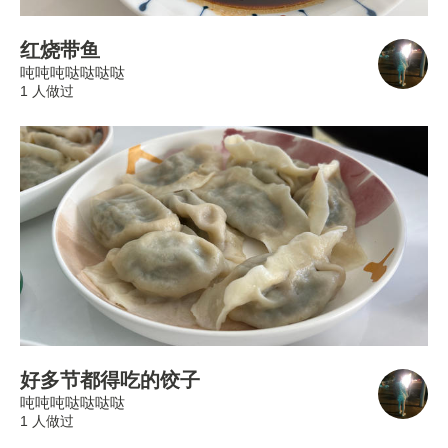
红烧带鱼
吨吨吨哒哒哒哒
1 人做过
好多节都得吃的饺子
吨吨吨哒哒哒哒
1 人做过