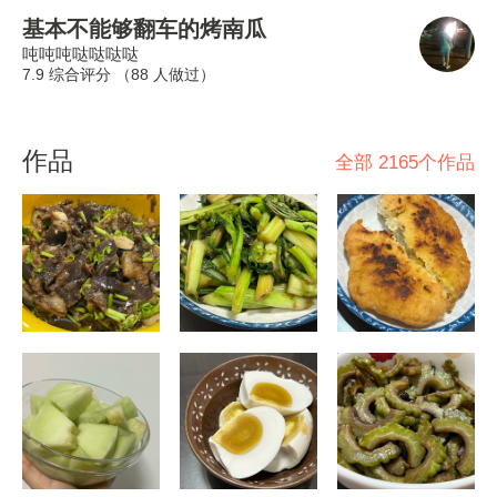
基本不能够翻车的烤南瓜
吨吨吨哒哒哒哒
7.9 综合评分 （
88
人做过）
作品
全部 2165个作品