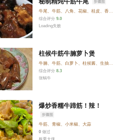
秘制精炖牛筋牛尾
牛尾
、
牛筋
、
八角
、
花椒
、
桂皮
、
香叶
、
红辣椒圈
、
综合评分
9.0
Loading失败
柱候牛筋牛腩萝卜煲
牛腩
、
牛筋
、
白萝卜
、
柱候酱、生抽、姜、蒜
、
香叶
综合评分
8.3
张蜗牛
爆炒香糯牛蹄筋！辣！
牛筋
、
青椒
、
小米椒
、
大蒜
0
做过
板栗大侠