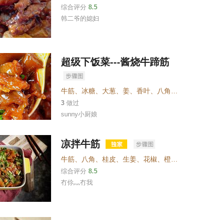
综合评分
8.5
韩二爷的媳妇
超级下饭菜---酱烧牛蹄筋
牛筋
、
冰糖
、
大葱
、
姜
、
香叶
、
八角
、
干辣椒
、
生抽
3
做过
sunny小厨娘
凉拌牛筋
牛筋
、
八角
、
桂皮
、
生姜
、
花椒
、
橙皮或陈皮
、
白萝
综合评分
8.5
冇伱灬冇我