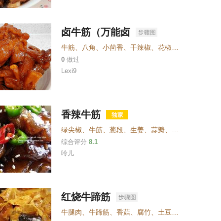
卤牛筋（万能卤
牛筋
、
八角
、
小茴香
、
干辣椒
、
花椒
、
香叶
、
桂皮
、
0
做过
Lexi9
香辣牛筋
绿尖椒
、
牛筋
、
葱段
、
生姜
、
蒜瓣
、
红烧酱油
、
白砂
综合评分
8.1
呤儿
红烧牛蹄筋
牛腿肉
、
牛蹄筋
、
香菇
、
腐竹
、
土豆
、
花椒 姜 桂皮