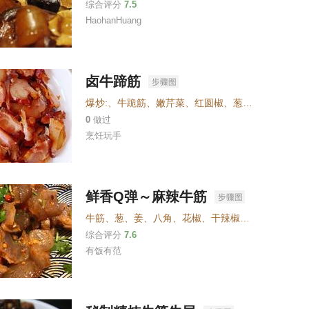
综合评分
7.5
HaohanHuang
卤牛蹄筋
爆炒:
、
牛跪筋
、
嫩芹菜
、
红圆椒
、
葱姜蒜
、
二道酱
0
做过
烹饪玩手
鲜香Q弹～麻辣牛筋
牛筋
、
葱
、
姜
、
八角
、
花椒
、
干辣椒
、
冰糖
、
香叶
、
综合评分
7.6
有饭有范