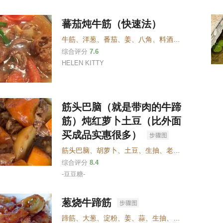
蕃茄炖牛筋（快速法）
牛筋
、
洋葱
、
番茄
、
姜
、
八角
、
料酒
、
老抽
、
味极鲜
综合评分
7.6
HELEN KITTY
筋头巴脑（就是带肉的牛蹄
筋）炖红萝卜土豆（比外面
买成品实惠很多）
筋头巴脑
、
胡萝卜
、
土豆
、
生抽
、
老抽
、
料酒
、
葱
、
综合评分
8.4
-豆豆糖-
葱烧牛蹄筋
蹄筋
、
大葱
、
淀粉
、
姜、蒜
、
生抽
、
老抽
、
料酒
、
白