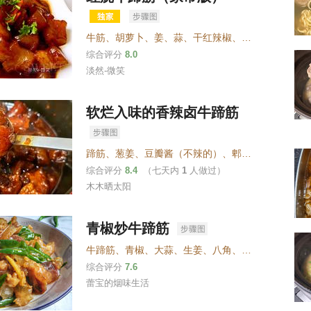
牛筋
、
胡萝卜
、
姜
、
蒜
、
干红辣椒
、
盐
、
生抽
、
老抽
综合评分
8.0
淡然-微笑
软烂入味的香辣卤牛蹄筋
蹄筋
、
葱姜
、
豆瓣酱（不辣的）
、
郫县豆瓣酱
、
老抽
综合评分
8.4
（七天内
1
人做过）
木木晒太阳
青椒炒牛蹄筋
牛蹄筋
、
青椒
、
大蒜
、
生姜
、
八角
、
桂皮
、
香叶
、
香
综合评分
7.6
蕾宝的烟味生活