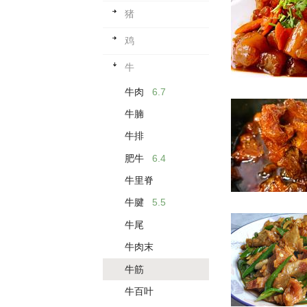
猪
鸡
牛
牛肉
6.7
牛腩
牛排
肥牛
6.4
牛里脊
牛腱
5.5
牛尾
牛肉末
牛筋
牛百叶