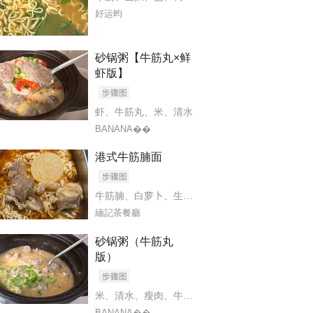
好运昀
、
糖
、
香菜
、
八角
砂锅粥【牛筋丸×鲜
虾版】
虾
、
牛筋丸
、
米
、
清水
BANANA��
、
料酒
、
生抽
、
花椒，大料，香叶，桂皮，干辣椒
、
冰糖
、
山楂干
港式牛筋腩面
牛筋腩
、
白萝卜
、
生姜
、
出前一丁
、
酱油
、
蚝油
、
緬記茶餐廳
砂锅粥（牛筋丸
葱
版）
米
、
清水
、
瘦肉
、
牛筋丸
BANANA��