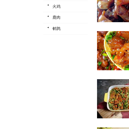
火鸡
鹿肉
鹌鹑