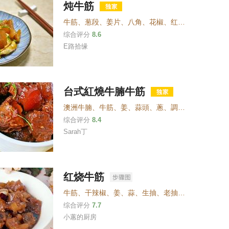
炖牛筋
牛筋
、
葱段
、
姜片
、
八角
、
花椒
、
红烧酱油
、
料酒
、
综合评分
8.6
E路拾缘
台式紅燒牛腩牛筋
澳洲牛腩
、
牛筋
、
姜
、
蒜頭
、
蔥
、
調味料：
、
料酒
、
综合评分
8.4
Sarah丁
红烧牛筋
牛筋
、
干辣椒
、
姜
、
蒜
、
生抽
、
老抽
、
糖
、
盐
综合评分
7.7
小蕙的厨房