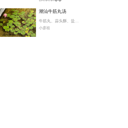
潮汕牛筋丸汤
牛筋丸
、
蒜头酥
、
盐
、
生菜
、
芹菜
、
香菜
、
盐
、
白糖
、
葱
小彦祖
姜
、
蒜
、
桂皮
、
八角
、
盐
、
黄冰糖
糖
、
花椒面
、
蚝油