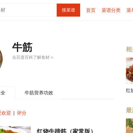
首页
菜谱分类
菜
牛筋
相
去百度百科了解食材 >
红
大全
牛筋营养功效
最
受欢迎
|
评分
红烧牛蹄筋（家常版）