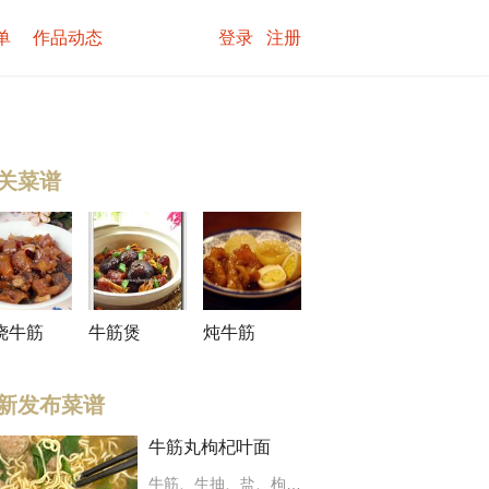
单
作品动态
登录
注册
关菜谱
烧牛筋
牛筋煲
炖牛筋
新发布菜谱
牛筋丸枸杞叶面
牛筋
、
生抽
、
盐
、
枸杞叶
、
排骨面
、
蒜酥