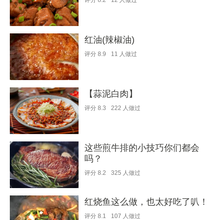
评分
8.2
12
人做过
红油(辣椒油)
评分
8.9
11
人做过
【蒜泥白肉】
评分
8.3
222
人做过
这些煎牛排的小技巧你们都会
吗？
评分
8.2
325
人做过
红烧鱼这么做，也太好吃了叭！
评分
8.1
107
人做过