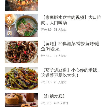
【家庭版水盆羊肉视频】大口吃
肉，大口喝汤
评分
8.9
51
人做过
【黄鳝】经典湘菜/香辣黄鳝/鳝
鱼/炸盘龙
评分
8.2
17
人做过
【茄子烧豆角】小心你的米饭，
这道菜容易吃太饱！
评分
7.3
23
人做过
【红糖发糕】
评分
8.1
492
人做过