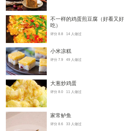
不一样的鸡蛋煎豆腐（好看又好
吃）
评分
8.8
14
人做过
小米凉糕
评分
7.9
49
人做过
大葱炒鸡蛋
评分
8.0
11
人做过
家常鲈鱼
评分
8.6
33
人做过