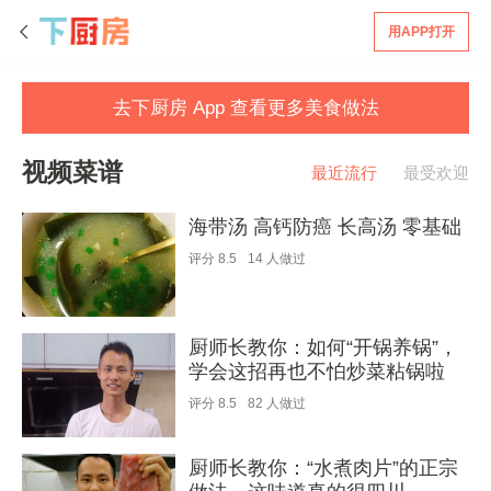
用APP打开
去下厨房 App 查看更多美食做法
视频菜谱
最近流行
最受欢迎
海带汤 高钙防癌 长高汤 零基础
评分
8.5
14
人做过
厨师长教你：如何“开锅养锅”，
学会这招再也不怕炒菜粘锅啦
评分
8.5
82
人做过
厨师长教你：“水煮肉片”的正宗