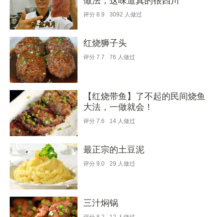
做法，这味道真的很四川
评分
8.9
3092
人做过
红烧狮子头
评分
7.7
76
人做过
【红烧带鱼】了不起的民间烧鱼
大法，一做就会！
评分
7.6
14
人做过
最正宗的土豆泥
评分
9.0
29
人做过
三汁焖锅