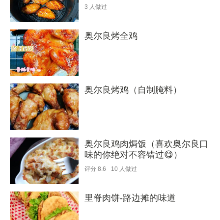
3
人做过
奥尔良烤全鸡
奥尔良烤鸡（自制腌料）
奥尔良鸡肉焗饭（喜欢奥尔良口
味的你绝对不容错过😋）
评分
8.6
10
人做过
里脊肉饼-路边摊的味道