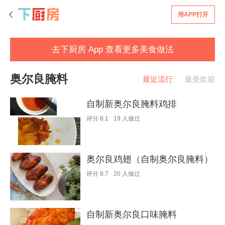
用APP打开
去下厨房 App 查看更多美食做法
奥尔良腌料
最近流行
最受欢迎
自制新奥尔良腌料鸡排
评分
8.1
19
人做过
奥尔良鸡翅（自制奥尔良腌料）
评分
8.7
20
人做过
自制新奥尔良口味腌料