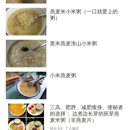
燕麦米小米粥（一口就爱上的
粥）
薏米燕麦淮山小米粥
小米燕麦粥
三高、肥胖、减肥瘦身、便秘者
的选择： 边煮边长芽的胚芽燕
麦米粥（非燕麦片）
评分
9.0
7
人做过