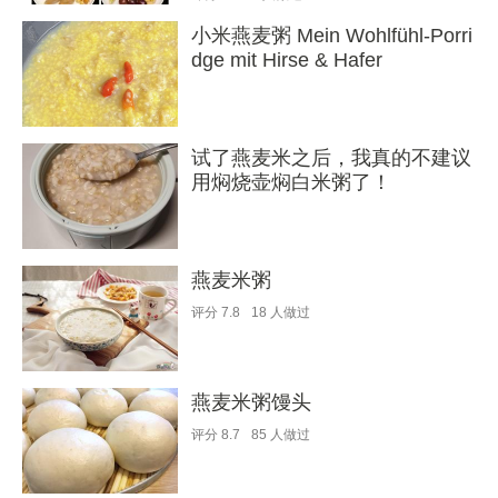
小米燕麦粥 Mein Wohlfühl-Porri
dge mit Hirse & Hafer
试了燕麦米之后，我真的不建议
用焖烧壶焖白米粥了！
燕麦米粥
评分
7.8
18
人做过
燕麦米粥馒头
评分
8.7
85
人做过