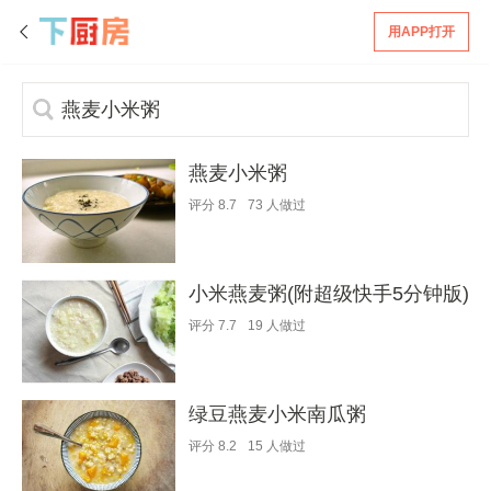
用APP打开
燕麦小米粥
评分
8.7
73
人做过
小米燕麦粥(附超级快手5分钟版)
评分
7.7
19
人做过
绿豆燕麦小米南瓜粥
评分
8.2
15
人做过