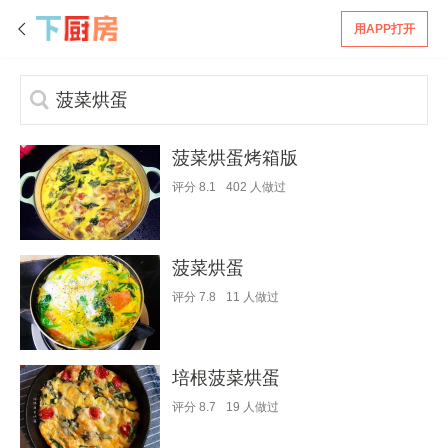
用APP打开
菠菜烘蛋烤箱版
评分
8.1
402
人做过
菠菜烘蛋
评分
7.8
11
人做过
培根菠菜烘蛋
评分
8.7
19
人做过