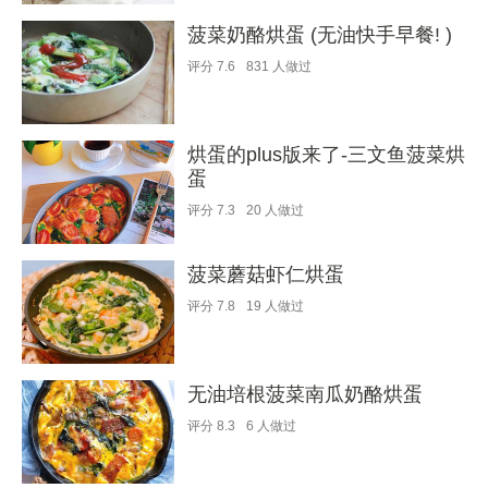
菠菜奶酪烘蛋 (无油快手早餐! )
评分
7.6
831
人做过
烘蛋的plus版来了-三文鱼菠菜烘
蛋
评分
7.3
20
人做过
菠菜蘑菇虾仁烘蛋
评分
7.8
19
人做过
无油培根菠菜南瓜奶酪烘蛋
评分
8.3
6
人做过