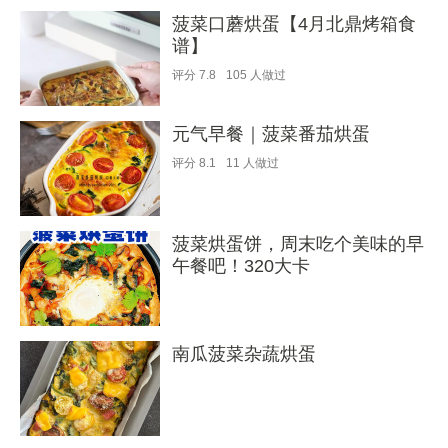
菠菜口蘑烘蛋【4月北鼎烤箱食
谱】
评分
7.8
105
人做过
元气早餐｜菠菜番茄烘蛋
评分
8.1
11
人做过
菠菜烘蛋饼，周末吃个美味的早
午餐吧！320大卡
南瓜菠菜杂蔬烘蛋