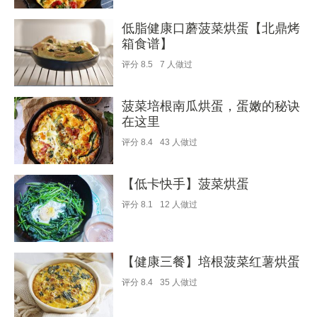
低脂健康口蘑菠菜烘蛋【北鼎烤
箱食谱】
评分
8.5
7
人做过
菠菜培根南瓜烘蛋，蛋嫩的秘诀
在这里
评分
8.4
43
人做过
【低卡快手】菠菜烘蛋
评分
8.1
12
人做过
【健康三餐】培根菠菜红薯烘蛋
评分
8.4
35
人做过