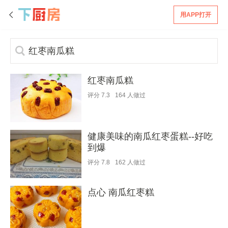
用APP打开
红枣南瓜糕
评分
7.3
164
人做过
健康美味的南瓜红枣蛋糕--好吃
到爆
评分
7.8
162
人做过
点心 南瓜红枣糕