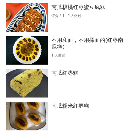
南瓜核桃红枣蜜豆疯糕
评分
8.1
9
人做过
不用和面，不用揉面的(红枣南
瓜糕）
1
人做过
南瓜红枣糕
南瓜糯米红枣糕