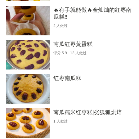
🔥有手就能做🔥金灿灿的红枣南
瓜糕‼️
4
人做过
南瓜红枣蒸蛋糕
评分
5.9
13
人做过
红枣南瓜糕
南瓜糯米红枣糕|劣狐狐烘焙
1
人做过