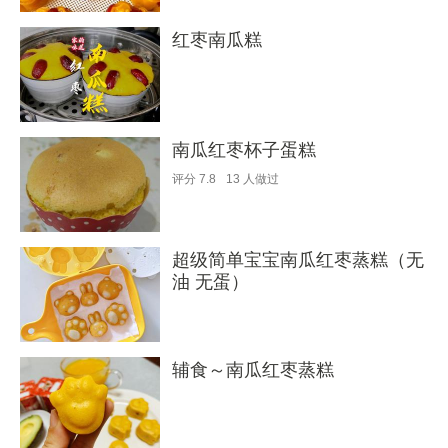
红枣南瓜糕
南瓜红枣杯子蛋糕
评分
7.8
13
人做过
超级简单宝宝南瓜红枣蒸糕（无
油 无蛋）
辅食～南瓜红枣蒸糕