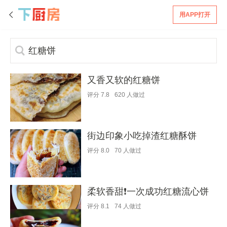
用APP打开
又香又软的红糖饼
评分
7.8
620
人做过
街边印象小吃掉渣红糖酥饼
评分
8.0
70
人做过
柔软香甜❗️一次成功红糖流心饼
评分
8.1
74
人做过