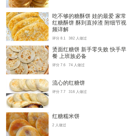
吃不够的糖酥饼 娃的最爱 家常
红糖酥饼 酥到直掉渣 附细节视
频详解
评分
8.1
382
人做过
烫面红糖饼 新手零失败 快手早
餐 上班族必备
评分
7.6
74
人做过
流心的红糖饼
评分
7.7
316
人做过
红糖糯米饼
2
人做过