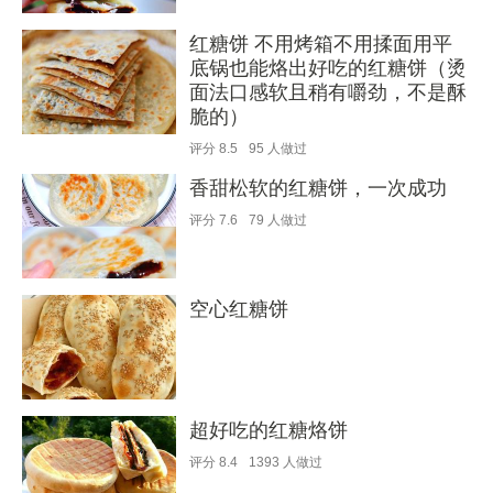
红糖饼 不用烤箱不用揉面用平
底锅也能烙出好吃的红糖饼（烫
面法口感软且稍有嚼劲，不是酥
脆的）
评分
8.5
95
人做过
香甜松软的红糖饼，一次成功
评分
7.6
79
人做过
空心红糖饼
超好吃的红糖烙饼
评分
8.4
1393
人做过