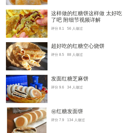
这样做的红糖饼这样做 太好吃
了吧 附细节视频详解
评分
8.1
56
人做过
超好吃的红糖空心烧饼
评分
8.5
88
人做过
发面红糖芝麻饼
评分
9.6
34
人做过
㊙️红糖发面饼
评分
7.9
134
人做过