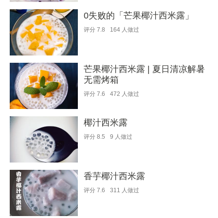
0失败的「芒果椰汁西米露」
评分
7.8
164
人做过
芒果椰汁西米露 | 夏日清凉解暑
无需烤箱
评分
7.6
472
人做过
椰汁西米露
评分
8.5
9
人做过
香芋椰汁西米露
评分
7.6
311
人做过