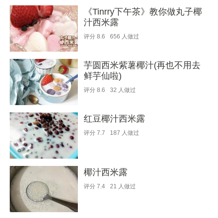
《Tinrry下午茶》教你做丸子椰
汁西米露
评分
8.6
656
人做过
芋圆西米紫薯椰汁(再也不用去
鲜芋仙啦)
评分
8.6
32
人做过
红豆椰汁西米露
评分
7.7
187
人做过
椰汁西米露
评分
7.4
21
人做过