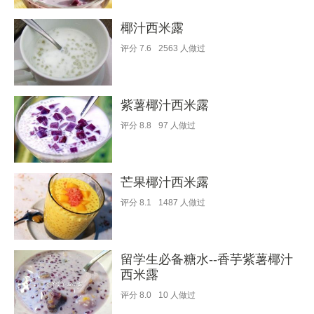
椰汁西米露
评分
7.6
2563
人做过
紫薯椰汁西米露
评分
8.8
97
人做过
芒果椰汁西米露
评分
8.1
1487
人做过
留学生必备糖水--香芋紫薯椰汁
西米露
评分
8.0
10
人做过