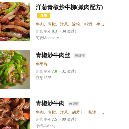
洋葱青椒炒牛柳(嫩肉配方)
牛肉
、
青椒
、
洋葱
、
淀粉
、
料酒
、
生抽
、
白糖
、
盐
、
综合评分
8.3
（
34
做过）
阿麦Maggie Mai
青椒炒牛肉丝
牛里脊
综合评分
7.8
（
31
做过）
豆芽1225
青椒炒牛肉
牛肉
、
青椒
、
洋葱
、
胡萝卜
、
酱油
、
料酒
、
淀粉
、
胡
综合评分
7.5
（
99
做过）
小绵羊Anny