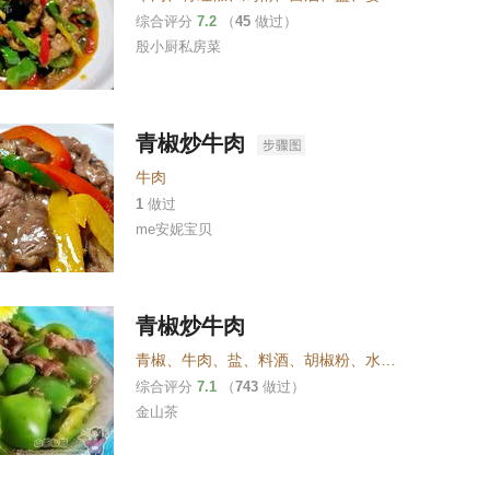
综合评分
7.2
（
45
做过）
殷小厨私房菜
青椒炒牛肉
牛肉
1
做过
me安妮宝贝
青椒炒牛肉
青椒
、
牛肉
、
盐
、
料酒
、
胡椒粉
、
水淀粉
、
姜蒜末
、
综合评分
7.1
（
743
做过）
金山茶