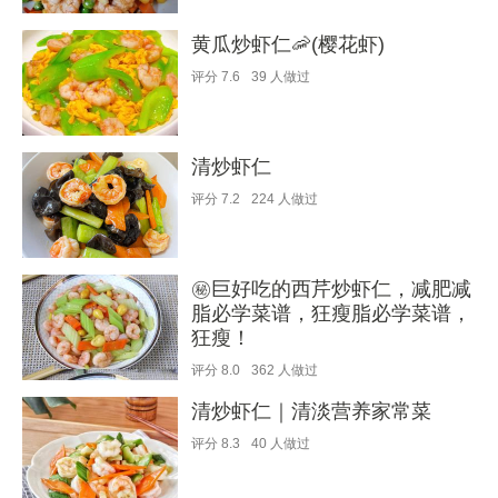
黄瓜炒虾仁🦐(樱花虾)
评分
7.6
39
人做过
清炒虾仁
评分
7.2
224
人做过
㊙️巨好吃的西芹炒虾仁，减肥减
脂必学菜谱，狂瘦脂必学菜谱，
狂瘦！
评分
8.0
362
人做过
清炒虾仁｜清淡营养家常菜
评分
8.3
40
人做过