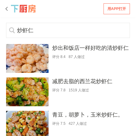
用APP打开
炒出和饭店一样好吃的清炒虾仁
评分
8.4
87
人做过
减肥去脂的西兰花炒虾仁
评分
7.8
1519
人做过
青豆，胡萝卜，玉米炒虾仁。
评分
7.5
427
人做过