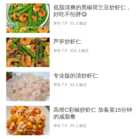
低脂清爽的黑椒荷兰豆炒虾仁，
好吃不怕胖😋
评分
7.9
51
人做过
芦笋炒虾仁
评分
7.4
221
人做过
专业版的清炒虾仁
评分
7.4
53
人做过
高维C彩椒炒虾仁 加备菜15分钟
的减脂餐
评分
7.5
24
人做过