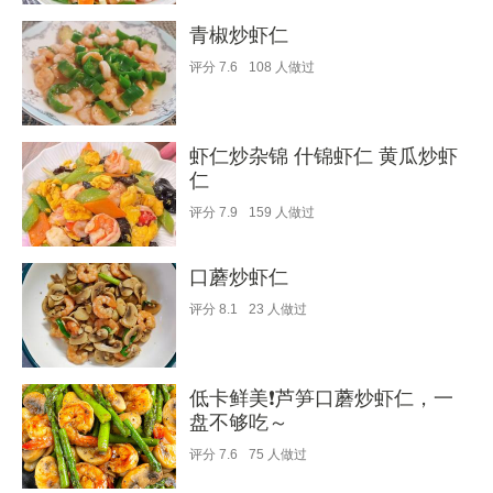
青椒炒虾仁
评分
7.6
108
人做过
虾仁炒杂锦 什锦虾仁 黄瓜炒虾
仁
评分
7.9
159
人做过
口蘑炒虾仁
评分
8.1
23
人做过
低卡鲜美❗️芦笋口蘑炒虾仁，一
盘不够吃～
评分
7.6
75
人做过