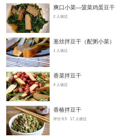
爽口小菜—菠菜鸡蛋豆干
2
人做过
葱丝拌豆干（配粥小菜）
1
人做过
香菜拌豆干
4
人做过
香椿拌豆干
评分
8.5
17
人做过