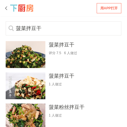
用APP打开
菠菜拌豆干
评分
7.5
6
人做过
菠菜拌豆干
1
人做过
菠菜粉丝拌豆干
1
人做过