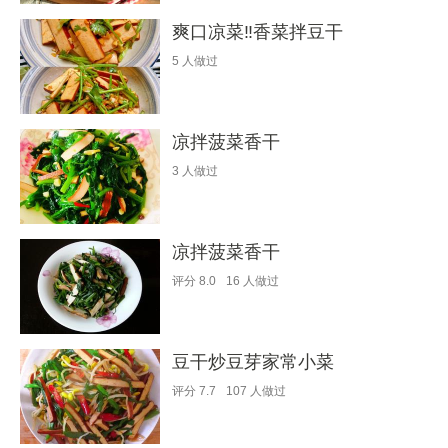
爽口凉菜‼️香菜拌豆干
5
人做过
凉拌菠菜香干
3
人做过
凉拌菠菜香干
评分
8.0
16
人做过
豆干炒豆芽家常小菜
评分
7.7
107
人做过