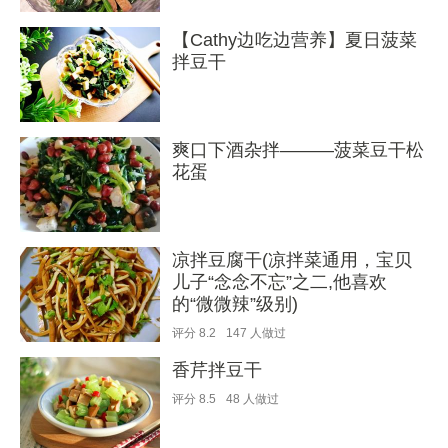
【Cathy边吃边营养】夏日菠菜
拌豆干
爽口下酒杂拌———菠菜豆干松
花蛋
凉拌豆腐干(凉拌菜通用，宝贝
儿子“念念不忘”之二,他喜欢
的“微微辣”级别)
评分
8.2
147
人做过
香芹拌豆干
评分
8.5
48
人做过