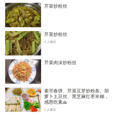
芹菜炒粉丝
芹菜炒粉丝
4
人做过
芹菜肉沫炒粉丝
素🉑春饼、芹菜豆芽炒粉条、胡
萝卜土豆丝、黑芝麻红枣米糊，
感恩吃素🙏
1
人做过