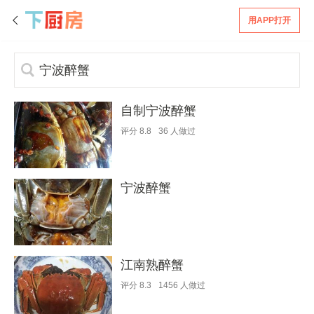
用APP打开
自制宁波醉蟹
评分
8.8
36
人做过
宁波醉蟹
江南熟醉蟹
评分
8.3
1456
人做过