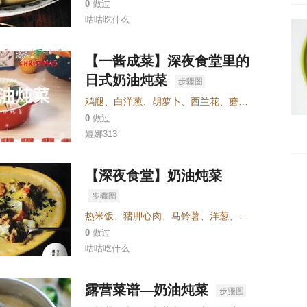
0
做过
咕咕吃什么
【一酱成菜】深夜食堂里的
日式奶油炖菜
鸡腿
、
白洋葱
、
胡萝卜
、
西兰花
、
蘑菇
、
好侍奶炖小
0
做过
姬娜313
【深夜食堂】奶油炖菜
热米饭
、
猪胛心肉
、
马铃薯
、
洋葱
、
胡萝卜
、
盐
、
牛
0
做过
咕咕吃什么
露营菜谱—奶油炖菜