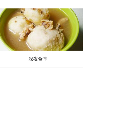
方
、
黄油
深夜食堂
奶
、
丁香
、
香叶
、
白酱
、
速成白酱块做法：
、
面粉
、
黄油