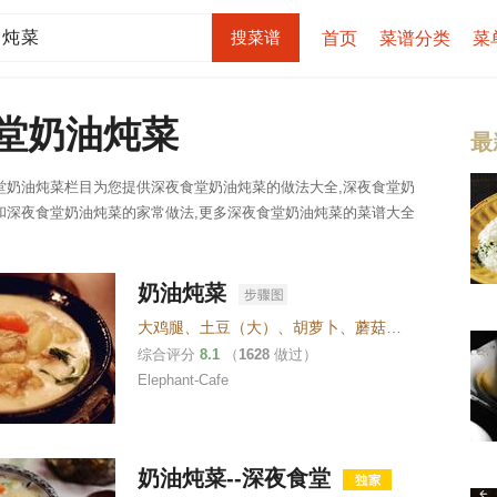
首页
菜谱分类
菜
堂奶油炖菜
最
堂奶油炖菜栏目为您提供深夜食堂奶油炖菜的做法大全,深夜食堂奶
和深夜食堂奶油炖菜的家常做法,更多深夜食堂奶油炖菜的菜谱大全
奶油炖菜
大鸡腿
、
土豆（大）
、
胡萝卜
、
蘑菇
、
洋葱
、
白菜（
综合评分
8.1
（
1628
做过）
Elephant-Cafe
奶油炖菜--深夜食堂