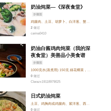
奶油炖菜—《深夜食堂》
鸡腿肉
、
土豆
、
胡萝卜
、
白洋葱
、
蟹味菇
、
西兰花
、
2
做过
carina0410
奶油白酱鸡肉炖菜（我的深
夜食堂）美善品小美食谱
1000克水(蒸煮用) 150克 綠花椰菜，切小朵 35克奶油，切塊 30克面粉 200克牛奶 V 茶匙 鹽 14茶匙 黑胡椒粗粒 200克洋葱，切塊(約3公分)
0
做过
Clarazx19118979025
日式奶油炖菜
土豆
、
鸡胸肉或鸡腿肉
、
紫洋葱
、
西兰花
、
胡萝卜
、
0
做过