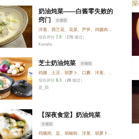
深
奶油炖菜——白酱零失败的
窍门
洋葱
、
西兰花
、
花菜
、
芦笋
、
鸡腿肉
、
盐、胡椒
、
低
综合评分
7.9
（
176
做过）
Kanaho
芝士奶油炖菜
鸡腿
、
土豆
、
胡萝卜
、
口蘑
、
洋葱
、
西兰花
、
香叶
、
综合评分
8.3
（
28
做过）
是_煩
【深夜食堂】奶油炖菜
鸡腿肉
、
盐
、
胡椒粉
、
洋葱
、
胡萝卜
、
土豆
、
西兰花