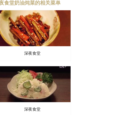
夜食堂奶油炖菜的相关菜单
筋粉
、
橄榄油
、
牛奶
、
月桂叶
深夜食堂
无盐黄油
、
面粉
、
牛奶
、
雀巢淡奶油
、
雀巢鷹嘜炼奶醇香芝士味
、
海盐
、
深夜食堂
、
色拉油
、
鸡汤
、
香叶
、
奶油汁：
、
黄油
、
面粉
、
牛奶
、
生奶油