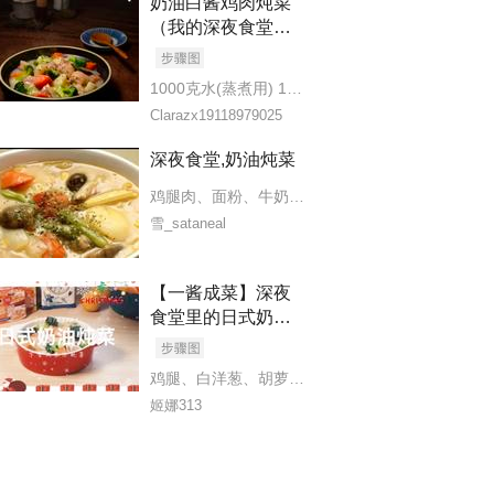
奶油白酱鸡肉炖菜
（我的深夜食堂）
西兰花
、
洋葱
、
【调味】
、
盐
、
现磨白胡椒
、
油（煎鸡腿)
美善品小美食谱
1000克水(蒸煮用) 150克 綠花椰菜，切小朵 35克奶油，切塊 30克面粉 200克牛奶 V 茶匙 鹽 14茶匙 黑胡椒粗粒 200克洋葱，切塊(約3公分)
Clarazx19118979025
深夜食堂,奶油炖菜
鸡腿肉
、
面粉
、
牛奶
、
黄油
、
胡萝卜
、
口蘑
、
大头
雪_sataneal
奶油
、
面粉糊
【一酱成菜】深夜
食堂里的日式奶油
炖菜
鸡腿
、
白洋葱
、
胡萝卜
、
西兰花
、
蘑菇
、
好侍奶炖
胡萝卜
、
口蘑
、
牛奶
、
清水
姬娜313