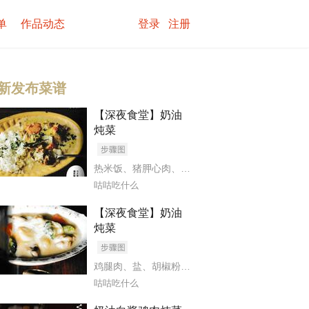
单
作品动态
登录
注册
新发布菜谱
【深夜食堂】奶油
炖菜
热米饭
、
猪胛心肉
、
马铃薯
、
洋葱
、
胡萝卜
、
盐
、
咕咕吃什么
娃娃菜）
、
菠菜
、
黄油
、
面粉
、
牛奶
、
月桂叶
、
盐
、
白胡椒
、
淡奶
【深夜食堂】奶油
炖菜
鸡腿肉
、
盐
、
胡椒粉
、
洋葱
、
胡萝卜
、
土豆
、
西兰
咕咕吃什么