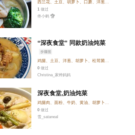
西兰花
、
土豆
、
胡萝卜
、
口蘑
、
洋葱
、
鸡腿肉
、
黄油
1
做过
佟小鹤
“深夜食堂” 同款奶油炖菜
鸡腿
、
土豆
、
洋葱
、
胡萝卜
、
松茸菌
、
白头菇
、
好侍
0
做过
Christina_家烨妈妈
深夜食堂,奶油炖菜
鸡腿肉
、
面粉
、
牛奶
、
黄油
、
胡萝卜
、
口蘑
、
大头菜
0
做过
雪_sataneal