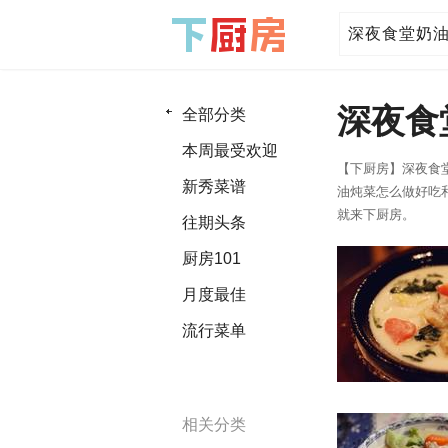
深夜食
全部分类
本周最受欢迎
【下厨房】深夜食
新秀菜谱
油炖菜怎么做好吃
就来下厨房。
往期头条
厨房101
月度最佳
流行菜单
相关分类