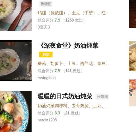
鸡腿（琵琶腿）
、
土豆（中型）
、
红萝卜（小型）
、
综合评分
7.9
（
1250
做过）
0夏天0
《深夜食堂》奶油炖菜
蘑菇
、
胡萝卜
、
土豆
、
西兰花
、
青豆
、
黄油
、
牛奶
、
综合评分
7.5
（
141
做过）
rosingsing
暖暖的日式奶油炖菜
奶油炖菜调味料
、
去骨鸡腿
、
土豆
、
西兰花
、
洋葱
、
综合评分
8.3
（
21
做过）
nerola1208