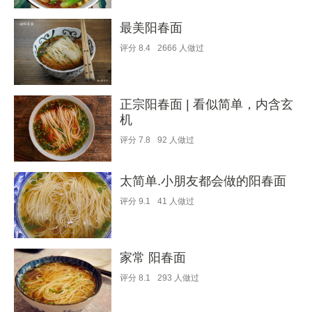
最美阳春面
评分
8.4
2666
人做过
正宗阳春面 | 看似简单，内含玄
机
评分
7.8
92
人做过
太简单.小朋友都会做的阳春面
评分
9.1
41
人做过
家常 阳春面
评分
8.1
293
人做过