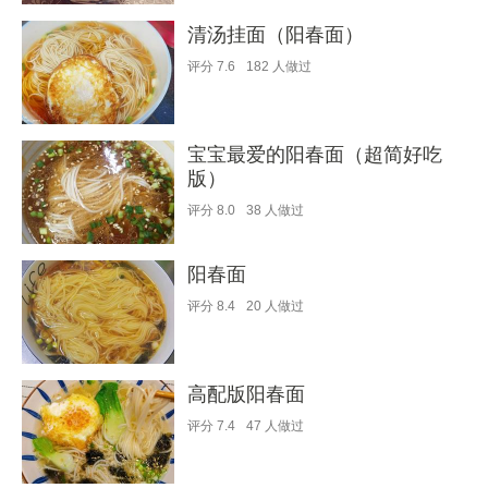
清汤挂面（阳春面）
评分
7.6
182
人做过
宝宝最爱的阳春面（超简好吃
版）
评分
8.0
38
人做过
阳春面
评分
8.4
20
人做过
高配版阳春面
评分
7.4
47
人做过