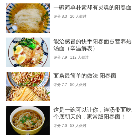
一碗简单朴素却有灵魂的阳春面
评分
8.3
20
人做过
能治感冒的快手阳春面🍜营养热
汤面（辛温解表）
评分
7.9
112
人做过
面条最简单的做法 阳春面
评分
7.7
50
人做过
这是一碗可以让你，连汤带面吃
个底朝天的，家常版阳春面！
评分
7.0
53
人做过