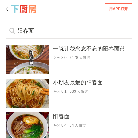
用APP打开
一碗让我念念不忘的阳春面🍜
评分
8.0
3178
人做过
小朋友最爱的阳春面
评分
8.1
533
人做过
阳春面
评分
8.4
34
人做过